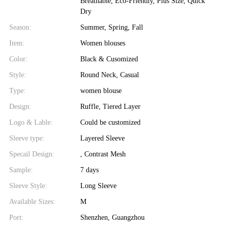
Breathable, Eco-Friendly, Plus Size, Quick
Dry
Season:
Summer, Spring, Fall
Item:
Women blouses
Color:
Black & Cusomized
Style:
Round Neck, Casual
Type:
women blouse
Design:
Ruffle, Tiered Layer
Logo & Lable:
Could be customized
Sleeve type:
Layered Sleeve
Specail Design:
, Contrast Mesh
Sample:
7 days
Sleeve Style:
Long Sleeve
Available Sizes:
M
Port:
Shenzhen, Guangzhou