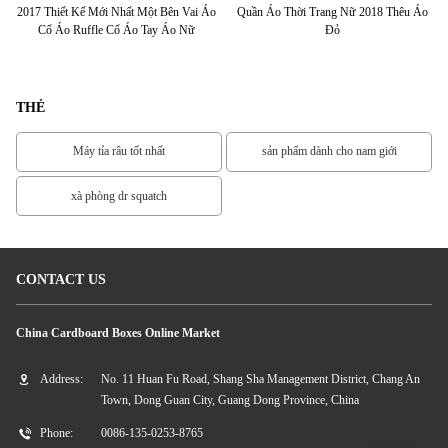
ay
2017 Thiết Kế Mới Nhất Một Bên Vai Áo
Quần Áo Thời Trang Nữ 2018 Thêu Áo
20
Cổ Áo Ruffle Cổ Áo Tay Áo Nữ
Đỏ
THẺ
Máy tỉa râu tốt nhất
sản phẩm dành cho nam giới
xà phòng dr squatch
CONTACT US
China Cardboard Boxes Online Market
Address:
No. 11 Huan Fu Road, Shang Sha Management District, Chang An
Town, Dong Guan City, Guang Dong Province, China
Phone:
0086-135-0253-8765