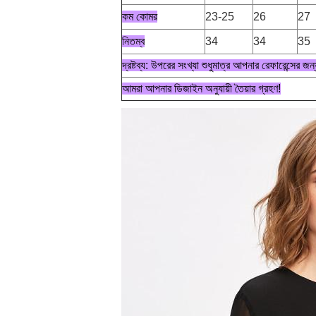
কম কোমর
23-25
26
27
নিতম্ব
34
34
35
দ্রষ্টব্য: উপরের সংখ্যা শুধুমাত্র আপনার রেফারেন্সের জ
আমরা আপনার ডিজাইন অনুযায়ী তৈয়ার গ্রহণ!