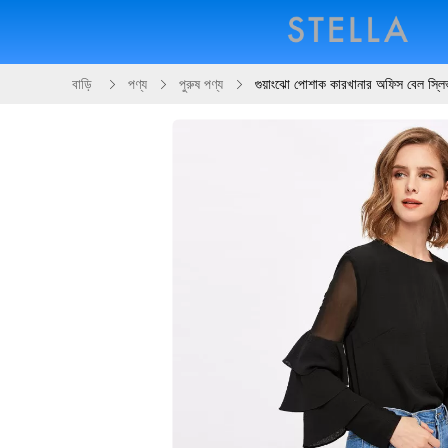
বাড়ি
পণ্য
পুরুষ পণ্য
গুয়াংঝো পোশাক কারখানার অফিস বেল ​​স্ল