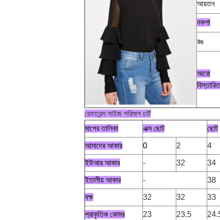
আয়তন
নকশা
রঙ
আরো
বিস্তারিত
রেফারেন্স সাইজ পরিমাপ চার্ট
মাপের তালিকা
এক্স ছোট
ছোট
আমাদের আকার
0
2
4
ইউআর আকার
-
32
34
ইতালীয় আকার
-
38
বক্ষ
32
32
33
প্রাকৃতিক কোমর
23
23.5
24.