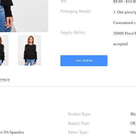
মূল্য:
Packaging Details:
1. One piece/poly bag; 2. Carton 
Customized ca
Supply Ability:
50000 Piece/Pieces per Month Cus
accepted
এখন যোগাযোগ
যালোচনা
Product Type:
Blo
Supply Type:
OE
er 3% Spandex
Fabric Type:
Wo