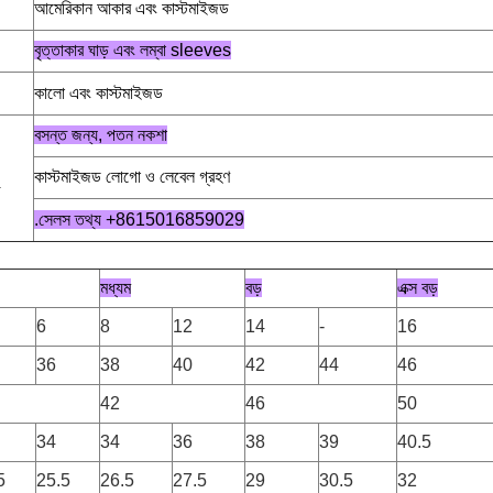
আমেরিকান আকার এবং কাস্টমাইজড
বৃত্তাকার ঘাড় এবং লম্বা sleeves
কালো এবং কাস্টমাইজড
বসন্ত জন্য, পতন নকশা
কাস্টমাইজড লোগো ও লেবেল গ্রহণ
.সেলস তথ্য +8615016859029
মধ্যম
বড়
এক্স বড়
6
8
12
14
-
16
36
38
40
42
44
46
42
46
50
34
34
36
38
39
40.5
5
25.5
26.5
27.5
29
30.5
32