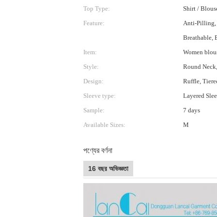
Top Type:
Shirt / Blous
Feature:
Anti-Pilling,
Breathable, 
Item:
Women blou
Style:
Round Neck,
Design:
Ruffle, Tier
Sleeve type:
Layered Sle
Sample:
7 days
Available Sizes:
M
পণ্যের বর্ণনা
16 বছর অভিজ্ঞতা