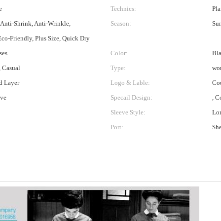
e
Technics:
Pla
 Anti-Shrink, Anti-Wrinkle,
Season:
Sum
Eco-Friendly, Plus Size, Quick Dry
ses
Color:
Bl
 Casual
Type:
wo
ed Layer
Logo & Lable:
Cou
eve
Specail Design:
, C
Sleeve Style:
Lo
Port:
Sh