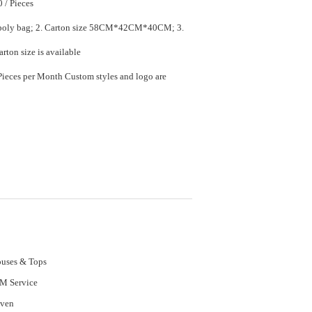
$9.80 - $10.80 / Pieces
size 58CM*42CM*40CM; 3.
rton size is available
tom styles and logo are
uses & Tops
M Service
ven