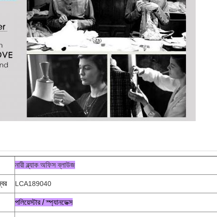
নারী ব্ল্যাক অফিস ব্লাউজ
্বর
LCA189040
পলিয়েস্টার / স্প্যানডেক্স