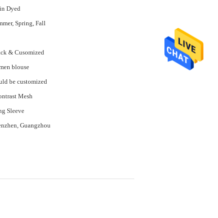
in Dyed
mer, Spring, Fall
ack & Cusomized
men blouse
ld be customized
ontrast Mesh
ng Sleeve
enzhen, Guangzhou