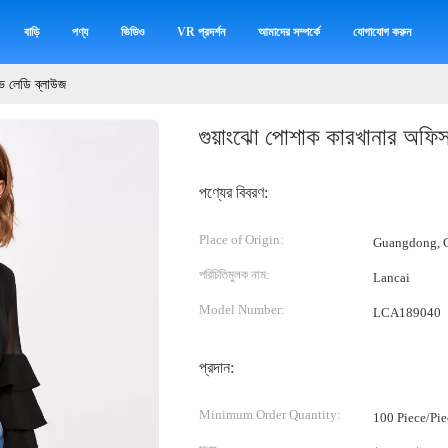
বাড়ি
পণ্য
ভিডিও
VR প্রদর্শন
আমাদের সম্পর্কে
যোগাযোগ করুন
িভ লেডি ব্লাউজ
গুয়াংঝো পোশাক কারখানার অফিস 
পণ্যের বিবরণ:
Place of Origin:
Guangdong, C
পরিচিতিমুলক নাম:
Lancai
Model Number:
LCA189040
প্রদান:
Minimum Order Quantity:
100 Piece/Pie