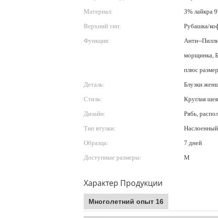
Материал:
3% лайкра 
Верхний тип:
Рубашка/ко
Функция:
Анти--Пилли
морщинка, Б
плюс размер
Деталь:
Блузки жен
Стиль:
Круглая шея
Дизайн:
Рябь, распо
Тип втулки:
Наслоенный
Образца:
7 дней
Доступные размеры:
M
Характер Продукции
Многолетний опыт 16