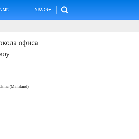
Ь МЫ
RUSSIAN
окола офиса
жоу
hina (Mainland)