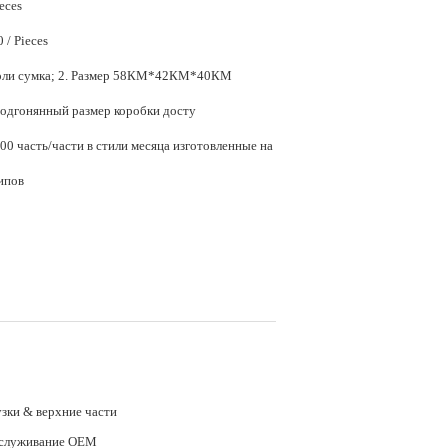
ieces
$9.80 - $10.80 / Pieces
Размер 58КМ*42КМ*40КМ
бки; 3. Подгонянный размер коробки досту
0 часть/части в стили месяца изготовленные на
типов
узки & верхние части
служивание OEM