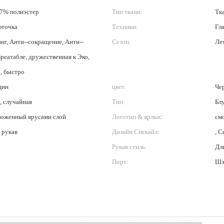
97% полиэстер
Тип ткани:
Тк
фточка
Техники:
Гл
нг, Анти--сокращение, Анти--
Сезон:
Лет
реатабле, дружественная к Эко,
, быстро
щин
цвет:
Че
, случайная
Тип:
Бл
ложенный ярусами слой
Логотип & ярлык:
см
 рукав
Дизайн Спекайл:
, С
Рукав стиль:
Дл
Порт:
Шэ