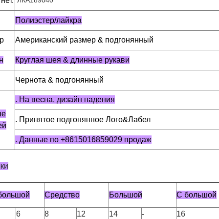
нет.
ЛКА189040
Полиэстер/лайкра
р
Американский размер & подгонянный
н
Круглая шея & длинные рукави
Чернота & подгонянный
. На весна, дизайн падения
ше
. Принятое подгонянное Лого&Лабел
ей
. Данные по +8615016859029 продаж
ки
большой
Средство
Большой
С большой
6
8
12
14
-
16