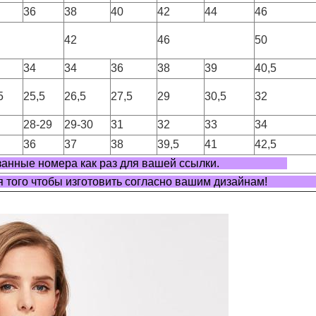
36
38
40
42
44
46
42
46
50
34
34
36
38
39
40,5
5
25,5
26,5
27,5
29
30,5
32
28-29
29-30
31
32
33
34
36
37
38
39,5
41
42,5
казанные номера как раз для вашей ссылки.
для того чтобы изготовить согласно вашим дизайна