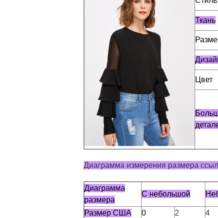
Стиль 
Ткань
Разме
Дизай
Цвет
Боль
детал
Диаграмма измерения размера ссыл
Диаграмма
С небольшой
Не
размера
Размер США
0
2
4