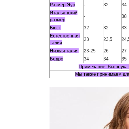
Размер Эур
-
32
34
Итальянский
-
38
размер
Бюст
32
32
33
Естественная
23
23,5
24,
талия
Низкая талия
23-25
26
27
Бедро
34
34
35
Примечание: Вышеу
Мы также принимаем 