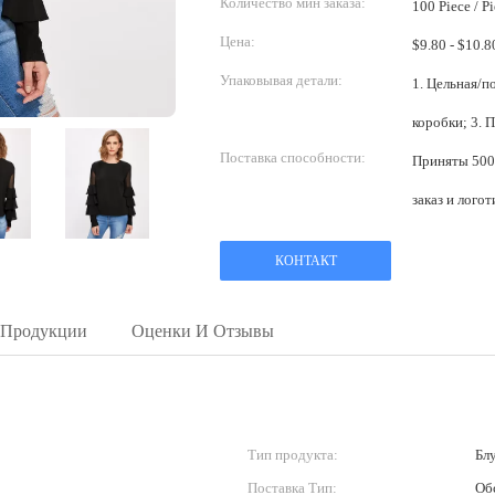
Количество мин заказа:
100 Piece / P
Цена:
Упаковывая детали:
1. Цельная/поли сумка; 2. 
коро
Поставка способности:
Приняты 5000
заказ и лого
КОНТАКТ
 Продукции
Оценки И Отзывы
Тип продукта:
Бл
Поставка Тип:
Об