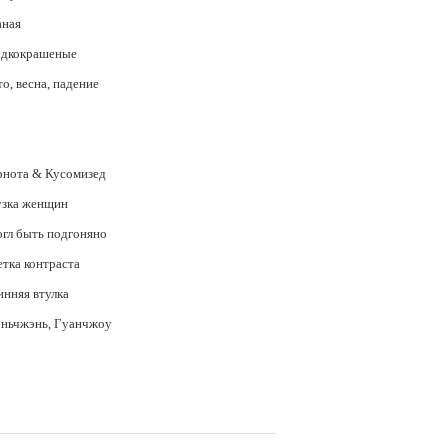
аная
адкокрашеные
о, весна, падение
рнота & Кусомизед
узка женщин
огл быть подгоняно
етка контраста
инняя втулка
ньчжэнь, Гуанчжоу