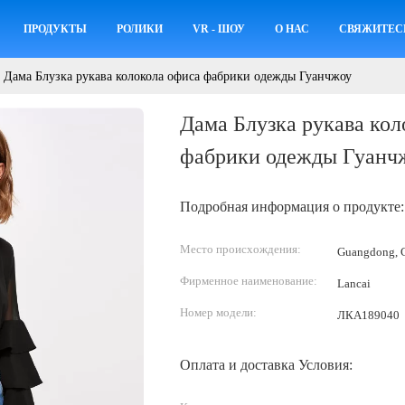
ПРОДУКТЫ
РОЛИКИ
VR - ШОУ
О НАС
СВЯЖИТЕС
Дама Блузка рукава колокола офиса фабрики одежды Гуанчжоу
Дама Блузка рукава кол
фабрики одежды Гуанч
Подробная информация о продукте:
Место происхождения:
Guangdong, C
Фирменное наименование:
Lancai
Номер модели:
ЛКА189040
Оплата и доставка Условия: