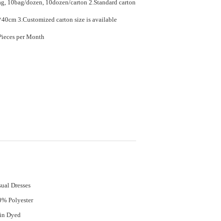
0bag/dozen, 10dozen/carton 2.Standard carton
size is 58*42*40cm 3.Customized carton size is available
80000 Piece/Pieces per Month
ual Dresses
% Polyester
in Dyed