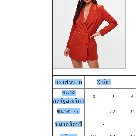
กราฟขนาด
X เล็ก
ขนาด
0
2
4
สหรัฐอเมริกา
ขนาด Eur
-
32
34
ขนาดอิตาลี
-