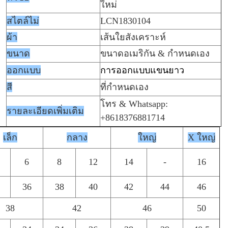
ใหม่
สไตล์ไม่
LCN1830104
ผ้า
เส้นใยสังเคราะห์
ขนาด
ขนาดอเมริกัน & กำหนดเอง
ออกแบบ
การออกแบบแขนยาว
สี
ที่กำหนดเอง
โทร & Whatsapp:
รายละเอียดเพิ่มเติม
+8618376881714
เล็ก
กลาง
ใหญ่
X ใหญ่
6
8
12
14
-
16
36
38
40
42
44
46
38
42
46
50