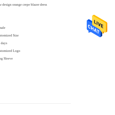
 design orange crepe blazer dress
male
tomized Size
 days
stomized Logo
ng Sleeve