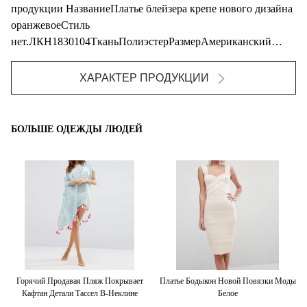
продукции НазваниеПлатье блейзера крепе нового дизайна
оранжевоеСтиль
нет.ЛКН1830104ТканьПолиэстерРазмерАмериканский
размер & подгонянныйДизайнДлинный диза...
ХАРАКТЕР ПРОДУКЦИИ
БОЛЬШЕ ОДЕЖДЫ ЛЮДЕЙ
Горячий Продавая Пляж Покрывает
Платье Бодыкон Новой Повязки Моды
Кафтан Детали Тассел В-Неклине
Белое