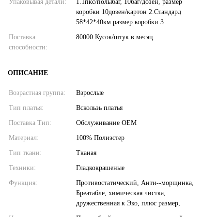
Упаковывая детали:
1.1пкс/полыбаг, 10баг/дозен, размер
коробки 10дозен/картон 2.Стандард
58*42*40км размер коробки 3
Поставка
80000 Кусок/штук в месяц
способности:
ОПИСАНИЕ
Возрастная группа:
Взрослые
Тип платья:
Вскользь платья
Поставка Тип:
Обслуживание OEM
Материал:
100% Полиэстер
Тип ткани:
Тканая
Техники:
Гладкокрашеные
Функция:
Противостатический, Анти--морщинка,
Бреатабле, химическая чистка,
дружественная к Эко, плюс размер,