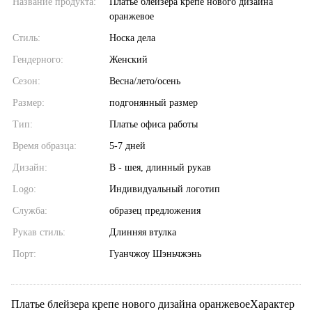
Название продукта:
Платье блейзера крепе нового дизайна
оранжевое
Стиль:
Носка дела
Гендерного:
Женский
Сезон:
Весна/лето/осень
Размер:
подгонянный размер
Тип:
Платье офиса работы
Время образца:
5-7 дней
Дизайн:
В - шея, длинный рукав
Logo:
Индивидуальный логотип
Служба:
образец предложения
Рукав стиль:
Длинняя втулка
Порт:
Гуанчжоу Шэньчжэнь
Платье блейзера крепе нового дизайна оранжевоеХарактер