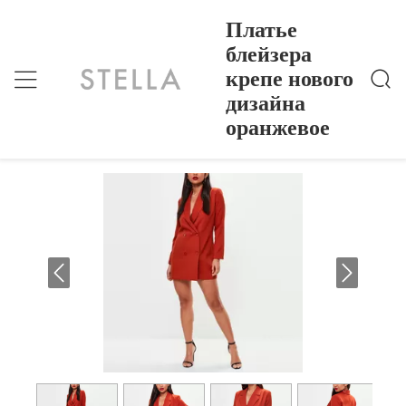
Платье
блейзера
крепе нового
Платье Блейзера Крепе Нового Дизайна Оранжево
Главная Страница
>
Products
>
Е
дизайна
Платье блейзера крепе нового
оранжевое
дизайна оранжевое