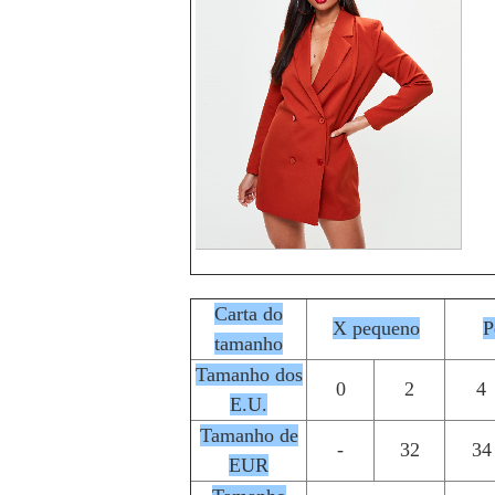
Carta do
X pequeno
P
tamanho
Tamanho dos
0
2
4
E.U.
Tamanho de
-
32
34
EUR