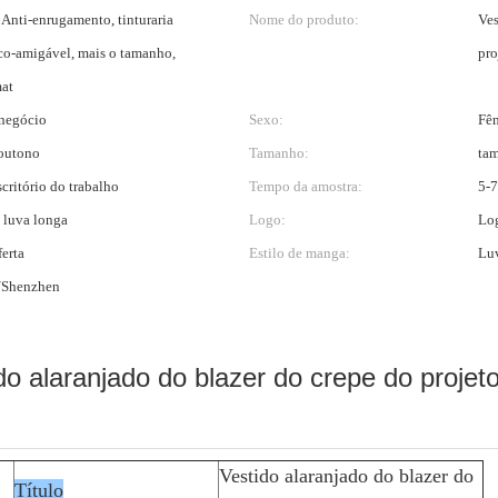
 Anti-enrugamento, tinturaria
Nome do produto:
Ves
Eco-amigável, mais o tamanho,
pro
mat
 negócio
Sexo:
Fê
outono
Tamanho:
tam
critório do trabalho
Tempo da amostra:
5-7
 luva longa
Logo:
Log
ferta
Estilo de manga:
Lu
/Shenzhen
do alaranjado do blazer do crepe do projet
Vestido alaranjado do blazer do
Título