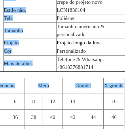
crepe do projeto novo
Estilo não.
LCN1830104
Tela
Poliéster
Tamanho americano &
Tamanho
personalizado
Projeto
Projeto longo da luva
Cor
Personalizado
Telefone & Whatsapp:
Mais detalhes
+8618376881714
equeno
Meio
Grande
X grande
6
8
12
14
-
16
36
38
40
42
44
46