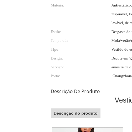
Matéria:
Antiestático,
respirável, 
lavável, de 
Estilo:
Desgaste do
Temporada:
Mola/verão/
Tipo:
Vestido do es
Design:
Decote em V,
Serviço:
amostra da o
Porta:
Guangzhou
Descrição De Produto
Vesti
Descrição do produto