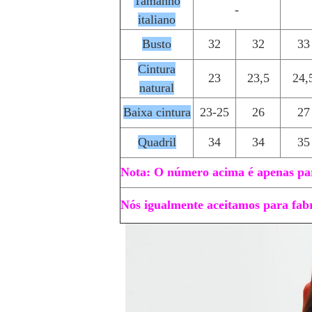
Tamanho
-
italiano
Busto
32
32
33
Cintura
23
23,5
24,
natural
Baixa cintura
23-25
26
27
Quadril
34
34
35
Nota: O número acima é apenas par
Nós igualmente aceitamos para fabr