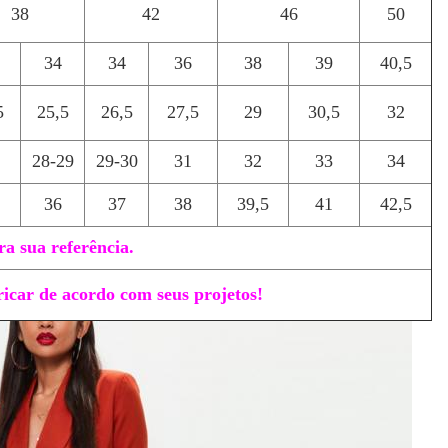
38
42
46
50
34
34
36
38
39
40,5
5
25,5
26,5
27,5
29
30,5
32
28-29
29-30
31
32
33
34
36
37
38
39,5
41
42,5
a sua referência.
icar de acordo com seus projetos!