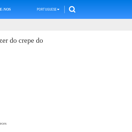
E-NOS
PORTUGUESE
zer do crepe do
ieces