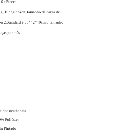
$14.20 - $20.10 / Pieces
ag, 10bag/dozen, tamanho da caixa de
10dozen/carton 2.Standard é 58*42*40cm o tamanho
eças por mês
tidos ocasionais
% Poliéster
in Pintado