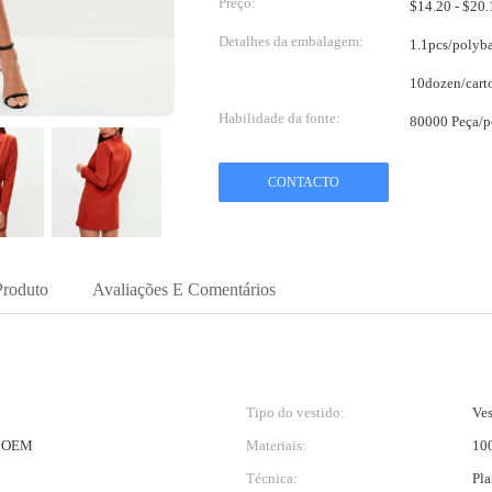
Preço:
Detalhes da embalagem:
1.1pcs/polyb
Habilidade da fonte:
80000 Peça/p
CONTACTO
Produto
Avaliações E Comentários
Tipo do vestido:
Ves
o OEM
Materiais:
100
Técnica:
Pla