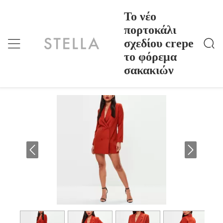
Το νέο
πορτοκάλι
σχεδίου crepe
Το Νέο Πορτοκάλι Σχεδίου Crepe Το Φόρεμα Σακακι
Σπίτι
>
Products
>
Ών
το φόρεμα
Το νέο πορτοκάλι σχεδίου crepe το
σακακιών
φόρεμα σακακιών