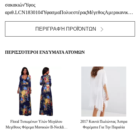
σακακιώνΎφος
αριθ.LCN1830104ΎφασμαΠολυεστέραςΜέγεθοςΑμερικανικό
μέγεθος & προσαρμοσμένοςΣχέδιο...
ΠΕΡΙΓΡΑΦΉ ΠΡΟΪΌΝΤΩΝ
ΠΕΡΙΣΣΌΤΕΡΟΙ ΕΝΔΎΜΑΤΑ ΑΤΌΜΩΝ
Τα
Floral Τυπωμένων Υλών Μεγάλου
2017 Καυτά Πωλώντας Άσπρα
Κ
ών
Μεγέθους Φόρεμα Μανικιών Β-Neckline
Φορέματα Για Την Παραλία
Ε
Μακρύ Για Τις Γυναίκες