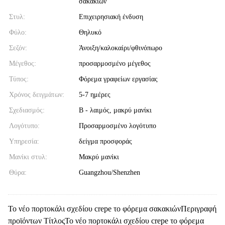
σακακιών
Στυλ:
Επιχειρησιακή ένδυση
Φύλο:
Θηλυκό
Σεζόν:
Άνοιξη/καλοκαίρι/φθινόπωρο
Μέγεθος:
προσαρμοσμένο μέγεθος
Τύπος:
Φόρεμα γραφείων εργασίας
Χρόνος δειγμάτων:
5-7 ημέρες
Σχεδιασμός:
Β - λαιμός, μακρύ μανίκι
Λογότυπο:
Προσαρμοσμένο λογότυπο
Υπηρεσία:
δείγμα προσφοράς
Μανίκι στυλ:
Μακρύ μανίκι
Θύρα:
Guangzhou/Shenzhen
Το νέο πορτοκάλι σχεδίου crepe το φόρεμα σακακιώνΠεριγραφή
προϊόντων ΤίτλοςΤο νέο πορτοκάλι σχεδίου crepe το φόρεμα