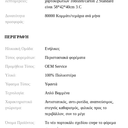
λεπτομέρειες:
χαρτοκιβωτίων 10dozen/carton 2.Standard
είναι 58*42*40cm 3.C
Δυνατότητα
80000 Κομμάτι/τεμάχια ανά μήνα
προσφοράς:
ΠΕΡΙΓΡΑΦΉ
Ηλικιακή Ομάδα:
Ενήλικες
Τύπος φορεμάτων:
Περιστασιακά φορέματα
Προμήθεια Τύπος:
OEM Service
Υλικό:
100% Πολυεστέρα
Ύφασμα Τύπος:
Υφαντά
Τεχνολογία:
Απλό Βαμμένα
Χαρακτηριστικό
Αντιστατικός, αντι-ρυτίδα, αναπνεύσιμος,
γνώρισμα:
στεγνός καθαρισμός, φιλικός προς το
περιβάλλον, συν το μέγε
Όνομα Προϊόντος:
Το νέο πορτοκάλι σχεδίου crepe το φόρεμα