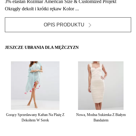
3% elastan Rozmiar American Size & Customized Projekt
Okrągły dekolt i krótki rękaw Kolor ...
OPIS PRODUKTU
JESZCZE UBRANIA DLA MĘŻCZYZN
nek
Gorący Sprzedawany Kaftan Na Plażę Z
Nowa, Modna Sukienka Z Białym
Dekoltem W Serek
Bandażem
D