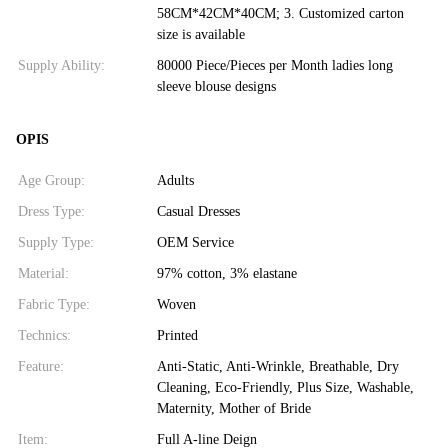
58CM*42CM*40CM; 3. Customized carton
size is available
Supply Ability:
80000 Piece/Pieces per Month ladies long
sleeve blouse designs
OPIS
Age Group:
Adults
Dress Type:
Casual Dresses
Supply Type:
OEM Service
Material:
97% cotton, 3% elastane
Fabric Type:
Woven
Technics:
Printed
Feature:
Anti-Static, Anti-Wrinkle, Breathable, Dry
Cleaning, Eco-Friendly, Plus Size, Washable,
Maternity, Mother of Bride
Item:
Full A-line Deign