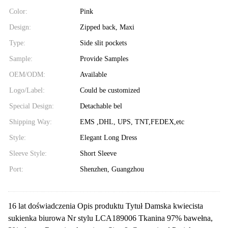
Color:
Pink
Design:
Zipped back, Maxi
Type:
Side slit pockets
Sample:
Provide Samples
OEM/ODM:
Available
Logo/Label:
Could be customized
Special Design:
Detachable bel
Shipping Way:
EMS ,DHL, UPS, TNT,FEDEX,etc
Style:
Elegant Long Dress
Sleeve Style:
Short Sleeve
Port:
Shenzhen, Guangzhou
16 lat doświadczenia Opis produktu Tytuł Damska kwiecista
sukienka biurowa Nr stylu LCA189006 Tkanina 97% bawełna,