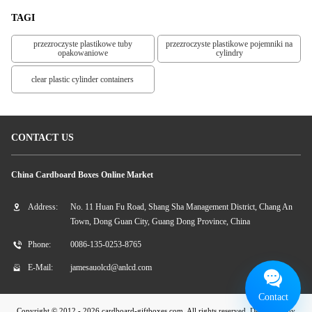
TAGI
przezroczyste plastikowe tuby
przezroczyste plastikowe pojemniki na
opakowaniowe
cylindry
clear plastic cylinder containers
CONTACT US
China Cardboard Boxes Online Market
Address:
No. 11 Huan Fu Road, Shang Sha Management District, Chang An
Town, Dong Guan City, Guang Dong Province, China
Phone:
0086-135-0253-8765
E-Mail:
jamesauolcd@anlcd.com
Contact
Copyright © 2012 - 2026 cardboard-giftboxes.com. All rights reserved. Developed by