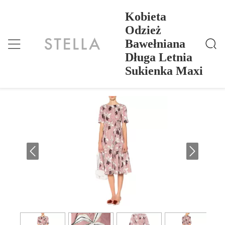
Kobieta
Odzież
Bawełniana
Kobieta Odzież Bawełniana Długa Letnia Sukienka M
Dom
>
Products
>
Axi
Długa Letnia
Kobieta Odzież Bawełniana Długa
Sukienka Maxi
Letnia Sukienka Maxi