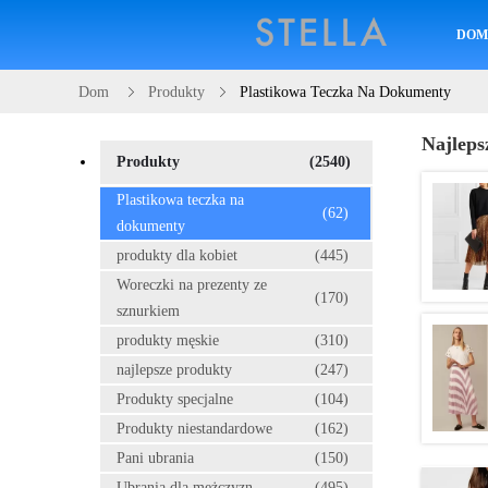
DO
Dom
Produkty
Plastikowa Teczka Na Dokumenty
Najleps
Produkty
(2540)
Plastikowa teczka na
(62)
dokumenty
produkty dla kobiet
(445)
Woreczki na prezenty ze
(170)
sznurkiem
produkty męskie
(310)
najlepsze produkty
(247)
Produkty specjalne
(104)
Produkty niestandardowe
(162)
Pani ubrania
(150)
Ubrania dla mężczyzn
(495)