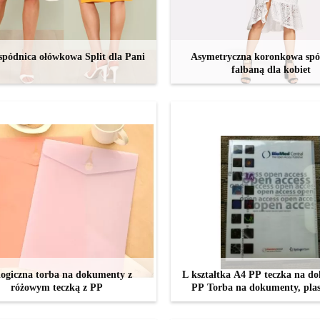
spódnica ołówkowa Split dla Pani
Asymetryczna koronkowa spó
falbaną dla kobiet
SKONTAKTUJ SIĘ TERAZ
SKONTAKTUJ SIĘ TERA
ogiczna torba na dokumenty z
L kształtka A4 PP teczka na d
różowym teczką z PP
PP Torba na dokumenty, pla
torba na dokumenty A
SKONTAKTUJ SIĘ TERAZ
SKONTAKTUJ SIĘ TERA