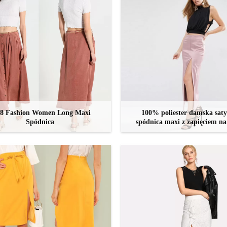
18 Fashion Women Long Maxi
100% poliester damska sat
Spódnica
spódnica maxi z zapięciem n
błyskawiczny
SKONTAKTUJ SIĘ TERAZ
SKONTAKTUJ SIĘ TERA