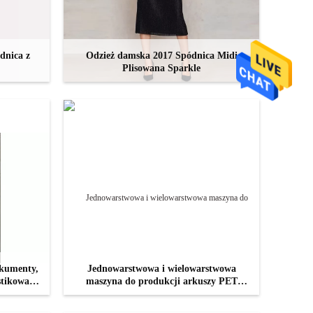
dnica z
Odzież damska 2017 Spódnica Midi
Plisowana Sparkle
Z
SKONTAKTUJ SIĘ TERAZ
okumenty,
Jednowarstwowa i wielowarstwowa
stikowa
maszyna do produkcji arkuszy PET
4
Maszyna współwytłaczająca o szerokości
1200 mm
Z
SKONTAKTUJ SIĘ TERAZ