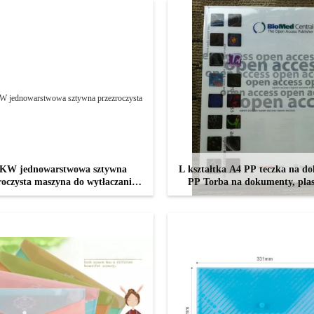
KW jednowarstwowa sztywna
L kształtka A4 PP teczka na d
roczysta maszyna do wytłaczania
PP Torba na dokumenty, pla
PET do produkcji kubków
torba na dokumenty A
SKONTAKTUJ SIĘ TERAZ
SKONTAKTUJ SIĘ TERA