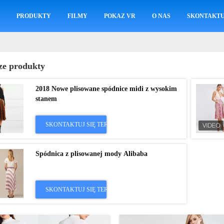
M
PRODUKTY
FILMY
POKAZ VR
O NAS
SKONTAKTUJ
ze produkty
2018 Nowe plisowane spódnice midi z wysokim
stanem
SKONTAKTUJ SIĘ TERAZ
Spódnica z plisowanej mody Alibaba
SKONTAKTUJ SIĘ TERAZ