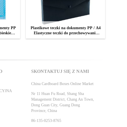
umenty PP
Plastikowe teczki na dokumenty PP / A4
ieskie
Elastyczne teczki do przechowywania
dokumentów
Z
SKONTAKTUJ SIĘ TERAZ
O
SKONTAKTUJ SIĘ Z NAMI
China Cardboard Boxes Online Market
CYJNA
Nr 11 Huan Fu Road, Shang Sha
Management District, Chang An Town,
Dong Guan City, Guang Dong
Province, China
86-135-0253-8765