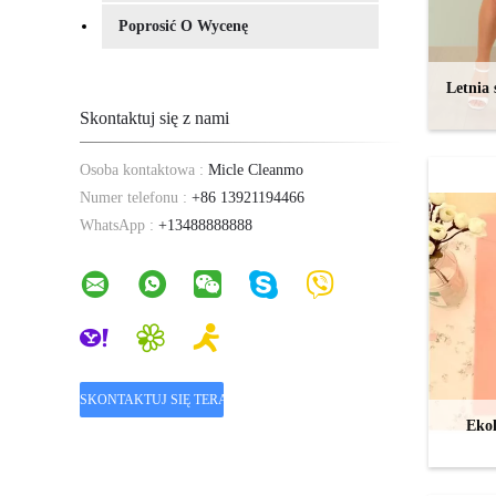
Poprosić O Wycenę
Letnia 
Skontaktuj się z nami
Osoba kontaktowa :
Micle Cleanmo
Numer telefonu :
+86 13921194466
WhatsApp :
+13488888888
Ekol