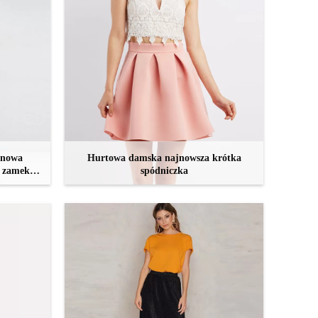
ynowa
Hurtowa damska najnowsza krótka
a zamek
spódniczka
Z
SKONTAKTUJ SIĘ TERAZ