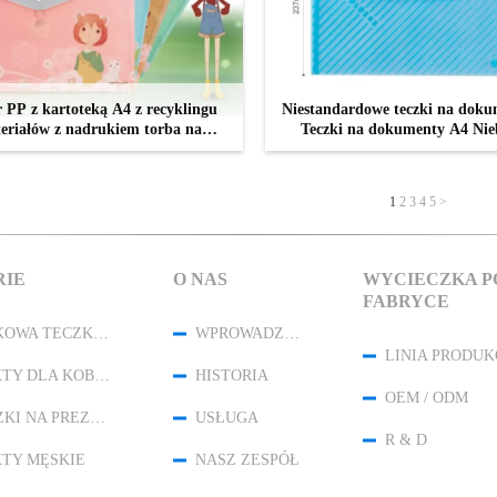
 PP z kartoteką A4 z recyklingu
Niestandardowe teczki na dok
eriałów z nadrukiem torba na
Teczki na dokumenty A4 Nieb
dokumenty
teczki na dokumenty
SKONTAKTUJ SIĘ TERAZ
SKONTAKTUJ SIĘ TERA
1
2
3
4
5
>
RIE
O NAS
WYCIECZKA P
FABRYCE
PLASTIKOWA TECZKA NA DOKUMENTY
WPROWADZENIE
LINIA PRODUK
PRODUKTY DLA KOBIET
HISTORIA
OEM / ODM
WORECZKI NA PREZENTY ZE SZNURKIEM
USŁUGA
R & D
TY MĘSKIE
NASZ ZESPÓŁ