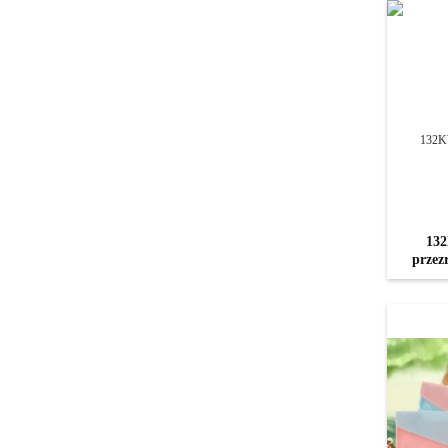
132
przez