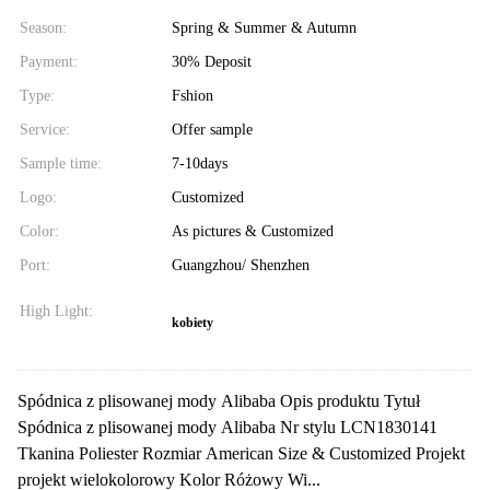
Season:
Spring & Summer & Autumn
Payment:
30% Deposit
Type:
Fshion
Service:
Offer sample
Sample time:
7-10days
Logo:
Customized
Color:
As pictures & Customized
Port:
Guangzhou/ Shenzhen
High Light:
kobiety
Spódnica z plisowanej mody Alibaba Opis produktu Tytuł
Spódnica z plisowanej mody Alibaba Nr stylu LCN1830141
Tkanina Poliester Rozmiar American Size & Customized Projekt
projekt wielokolorowy Kolor Różowy Wi...