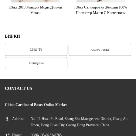
Юбка 2018 Женщин Моды Длиной
Юбка Сатинировки Женщин 100%
Макси
Полиэстер Макси С Креплением
Застежка-Молни-Стороны
БИРКИ
СИД T8
слово теста
Женщины
CONTACT US
China Cardboard Boxes Online Market
Address:
No. 11 Huan Fu Road, Shang Sha Management District, Chang An
Town, Dong Guan City, Guang Dong Province, China
Phone:
0086-135-0253-8765