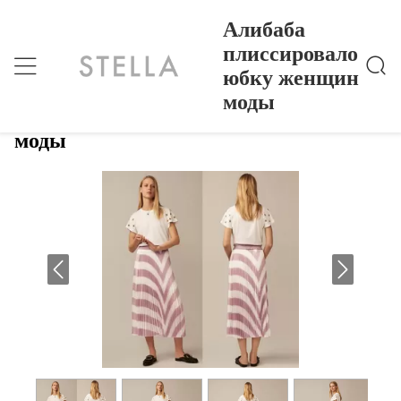
Алибаба
плиссировало
юбку женщин
Алибаба Плиссировало Юбку Женщин Моды
Главная Страница
>
Products
>
моды
Алибаба плиссировало юбку женщин
моды