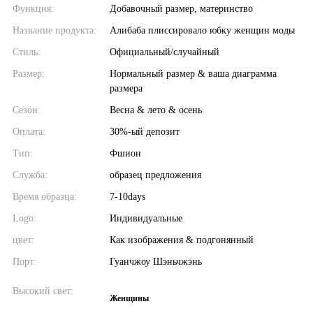
Функция:
Добавочный размер, материнство
Название продукта:
Алибаба плиссировало юбку женщин моды
Стиль:
Официальный/случайный
Размер:
Нормальный размер & ваша диаграмма
размера
Сезон:
Весна & лето & осень
Оплата:
30%-ый депозит
Тип:
Фшион
Служба:
образец предложения
Время образца:
7-10days
Logo:
Индивидуальные
цвет:
Как изображения & подгонянный
Порт:
Гуанчжоу Шэньчжэнь
Высокий свет:
Женщины