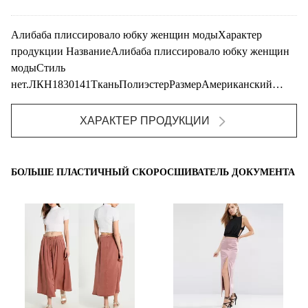
Алибаба плиссировало юбку женщин модыХарактер
продукции НазваниеАлибаба плиссировало юбку женщин
модыСтиль
нет.ЛКН1830141ТканьПолиэстерРазмерАмериканский
размер & подгонянныйДизайнмултиколор
дизайнЦветПинкБольш...
ХАРАКТЕР ПРОДУКЦИИ
БОЛЬШЕ ПЛАСТИЧНЫЙ СКОРОСШИВАТЕЛЬ ДОКУМЕНТА