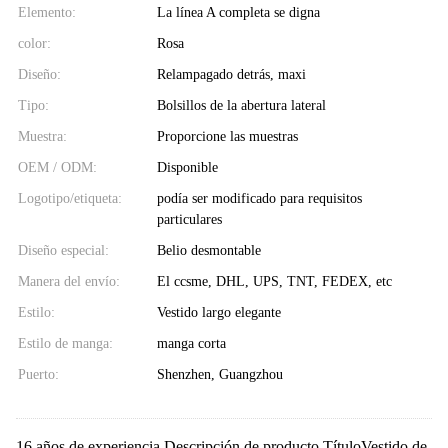
Elemento:
La línea A completa se digna
color:
Rosa
Diseño:
Relampagado detrás, maxi
Tipo:
Bolsillos de la abertura lateral
Muestra:
Proporcione las muestras
OEM / ODM:
Disponible
Logotipo/etiqueta:
podía ser modificado para requisitos
particulares
Diseño especial:
Belio desmontable
Manera del envío:
El ccsme, DHL, UPS, TNT, FEDEX, etc
Estilo:
Vestido largo elegante
Estilo de manga:
manga corta
Puerto:
Shenzhen, Guangzhou
16 años de experiencia Descripción de producto TítuloVestido de