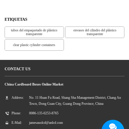
Del Cuello En Pico
ETIQUETAS
tubos del empaquetado de plástico
envases del cilindro del plástico
transparente
transparente
clear plastic cylinder containers
CONTACT US
China Cardboard Boxes Online Market
Address:
No. 11 Huan Fu Road, Shang Sha Management District, Chang An
Town, Dong Guan City, Guang Dong Province, China
Phone:
0086-135-0253-8765
E-Mail:
jamesauolcd@anlcd.com