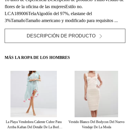
flores de la oficina de las mujeresEstilo no.
LCA189006TelaAlgodón del 97%, elastane del
3%TamañoTamaño americano y modificado para requisitos ...
DESCRIPCIÓN DE PRODUCTO
MÁS LA ROPA DE LOS HOMBRES
Del
La Playa Vendedora Caliente Cubre Para
Vestido Blanco Del Bodycon Del Nuevo
Arriba Kaftan Del Detalle De La Borla
Vendaje De La Moda
I