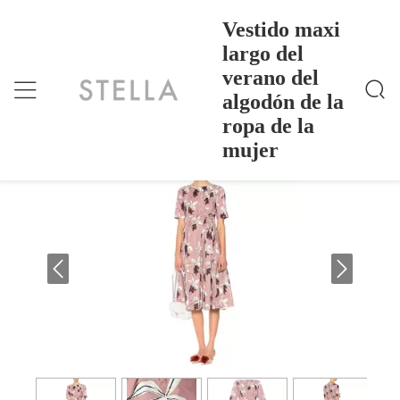
Vestido maxi
largo del
verano del
Vestido Maxi Largo Del Verano Del Algodón De La
Inicio
>
Products
>
Ropa De La Mujer
algodón de la
Vestido maxi largo del verano del
ropa de la
algodón de la ropa de la mujer
mujer