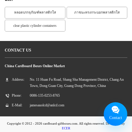
หลอดบรรจุภัณฑ์พลาสติกใส
ภาชนะทรงกระบอกพลาสติกใส
clear plastic cylinder containers
CONTACT US
China Cardboard Boxes Online Market
Address:
No. 11 Huan Fu Road, Shang Sha Management District, Chang An
Town, Dong Guan City, Guang Dong Province, China
Phone:
0086-135-0253-8765
E-Mail:
jamesauolcd@anlcd.com
Contact
Copyright © 2012 - 2026 cardboard-giftboxes.com. All rights reserved. Developed by
ECER