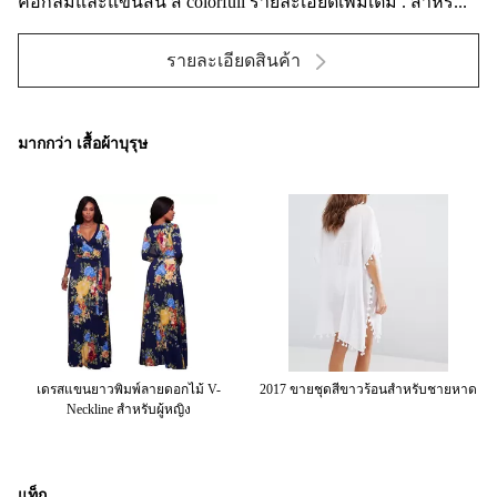
คอกลมและแขนสั้น สี colorfull รายละเอียดเพิ่มเติม . สำหร...
รายละเอียดสินค้า
มากกว่า เสื้อผ้าบุรุษ
วาง
เดรสแขนยาวพิมพ์ลายดอกไม้ V-
2017 ขายชุดสีขาวร้อนสำหรับชายหาด
Neckline สำหรับผู้หญิง
แท็ก