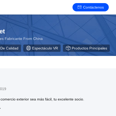
Contáctenos
et
res Fabricante From China
 De Calidad
Espectáculo VR
Productos Principales
2019
 comercio exterior sea más fácil, tu excelente socio.
→