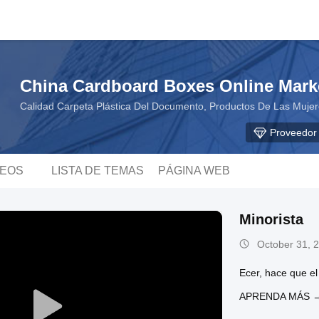
China Cardboard Boxes Online Mark
Calidad Carpeta Plástica Del Documento, Productos De Las Muje
Proveedor
DEOS
LISTA DE TEMAS
PÁGINA WEB
Minorista
October 31, 
Ecer, hace que el
APRENDA MÁS 