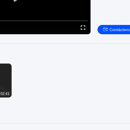
Contácten
02:41