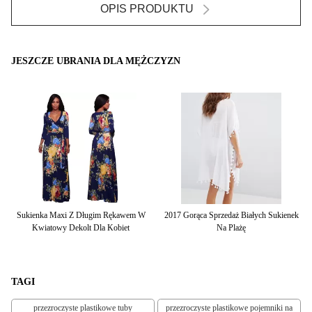
OPIS PRODUKTU
JESZCZE UBRANIA DLA MĘŻCZYZN
im
Sukienka Maxi Z Długim Rękawem W
2017 Gorąca Sprzedaż Białych Sukienek
Go
Kwiatowy Dekolt Dla Kobiet
Na Plażę
TAGI
przezroczyste plastikowe tuby
przezroczyste plastikowe pojemniki na