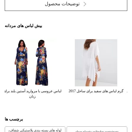
توضیحات محصول
بیش لباس های مردانه
لباس جدید کت و شلوار سفید بانوی سفید
داغ فروش سواحل را پوشش می دهد V-
گر
Neckline Katsan جزئیات Kaftan
برچسب ها
لوله های بسته بندی پلاستیکی شفاف،