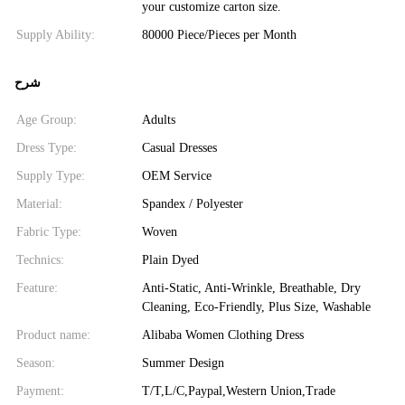
your customize carton size.
Supply Ability:
80000 Piece/Pieces per Month
شرح
Age Group:
Adults
Dress Type:
Casual Dresses
Supply Type:
OEM Service
Material:
Spandex / Polyester
Fabric Type:
Woven
Technics:
Plain Dyed
Feature:
Anti-Static, Anti-Wrinkle, Breathable, Dry
Cleaning, Eco-Friendly, Plus Size, Washable
Product name:
Alibaba Women Clothing Dress
Season:
Summer Design
Payment:
T/T,L/C,Paypal,Western Union,Trade