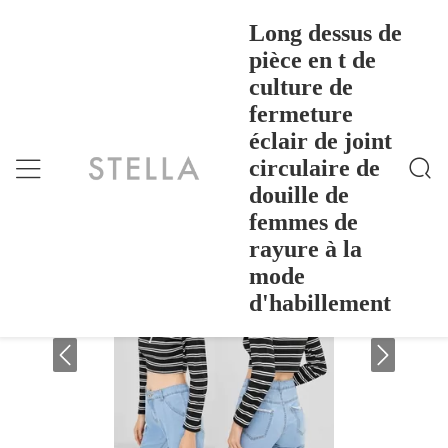
Long dessus de
pièce en t de
culture de
Long Dessus De Pièce En T De Culture De Fermetur
Accueil
>
Products
>
E Éclair De Joint Circulaire De Douille De Femmes D
fermeture
E Rayure À La Mode D'habillement
Long dessus de pièce en t de culture de
éclair de joint
fermeture éclair de joint circulaire de
circulaire de
douille de femmes de rayure à la mode
douille de
d'habillement
femmes de
rayure à la
mode
d'habillement