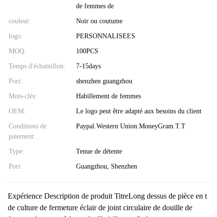
de femmes de
couleur:
Noir ou coutume
logo:
PERSONNALISEES
MOQ:
100PCS
Temps d'échantillon:
7-15days
Port:
shenzhen guangzhou
Mots-clés:
Habillement de femmes
OEM:
Le logo peut être adapté aux besoins du client
Conditions de
Paypal.Western Union.MoneyGram.T.T
paiement:
Type:
Tenue de détente
Port:
Guangzhou, Shenzhen
Expérience Description de produit TitreLong dessus de pièce en t
de culture de fermeture éclair de joint circulaire de douille de