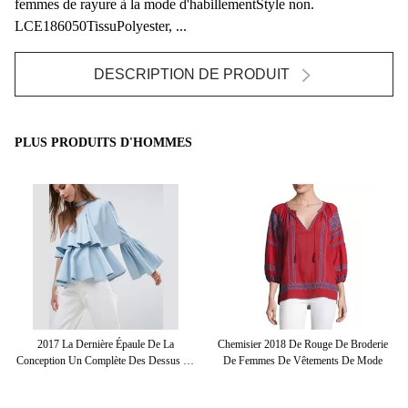
femmes de rayure à la mode d'habillementStyle non.
LCE186050TissuPolyester, ...
DESCRIPTION DE PRODUIT
PLUS PRODUITS D'HOMMES
2017 La Dernière Épaule De La
Chemisier 2018 De Rouge De Broderie
2
l
Conception Un Complète Des Dessus De
De Femmes De Vêtements De Mode
u
Dames De Douille De Recouvrement De
Ruche De Foulard-Cou