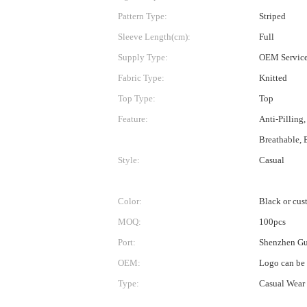
Pattern Type:
Striped
Sleeve Length(cm):
Full
Supply Type:
OEM Servic
Fabric Type:
Knitted
Top Type:
Top
Feature:
Anti-Pilling,
Breathable, 
Style:
Casual
Color:
Black or cu
MOQ:
100pcs
Port:
Shenzhen G
OEM:
Logo can be
Type:
Casual Wear