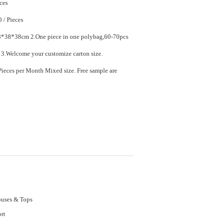
ces
$7.90 - $11.90 / Pieces
ece in one polybag,60-70pcs
in one carton. 3.Welcome your customize carton size.
ed size. Free sample are
uses & Tops
rt