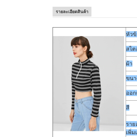
รายละเอียดสินค้า
หัวข
สไตล
ผ้า
ขนา
ออก
สี
ราย
เพิ่ม