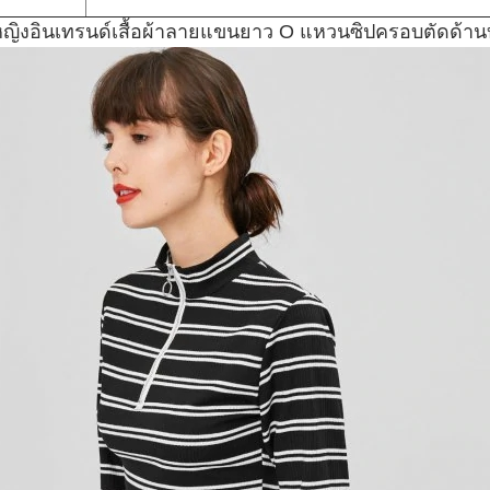
้หญิงอินเทรนด์เสื้อผ้าลายแขนยาว O แหวนซิปครอบตัดด้า