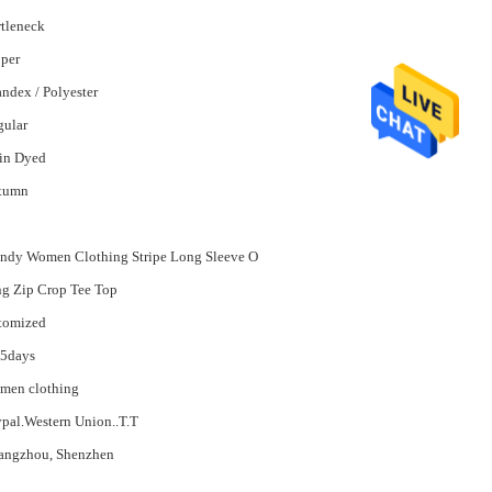
tleneck
per
ndex / Polyester
gular
in Dyed
tumn
ndy Women Clothing Stripe Long Sleeve O
g Zip Crop Tee Top
tomized
15days
men clothing
pal.Western Union..T.T
angzhou, Shenzhen