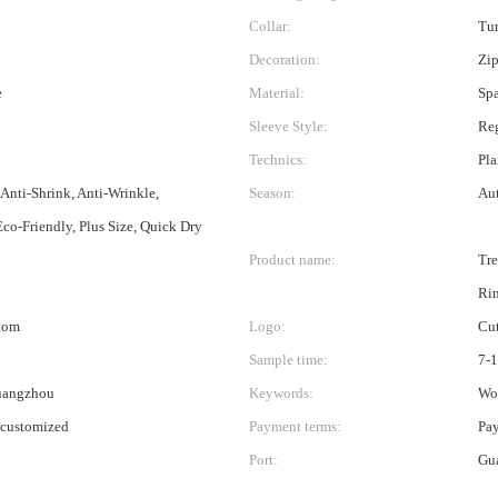
Collar:
Tur
Decoration:
Zip
e
Material:
Spa
Sleeve Style:
Re
Technics:
Pla
 Anti-Shrink, Anti-Wrinkle,
Season:
Au
Eco-Friendly, Plus Size, Quick Dry
Product name:
Tre
Rin
stom
Logo:
Cu
Sample time:
7-
uangzhou
Keywords:
Wo
 customized
Payment terms:
Pay
Port:
Gu