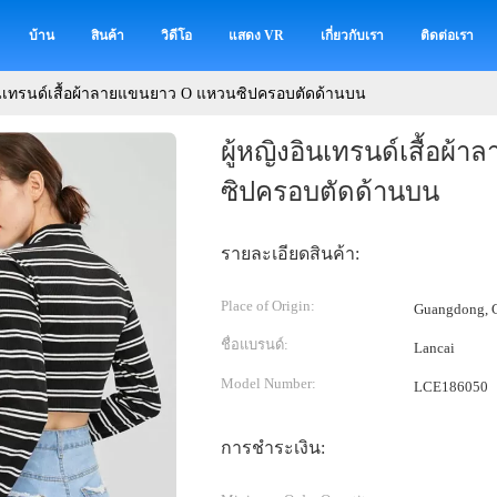
บ้าน
สินค้า
วิดีโอ
แสดง VR
เกี่ยวกับเรา
ติดต่อเรา
อินเทรนด์เสื้อผ้าลายแขนยาว O แหวนซิปครอบตัดด้านบน
ผู้หญิงอินเทรนด์เสื้อผ
ซิปครอบตัดด้านบน
รายละเอียดสินค้า:
Place of Origin:
Guangdong, C
ชื่อแบรนด์:
Lancai
Model Number:
LCE186050
การชำระเงิน: