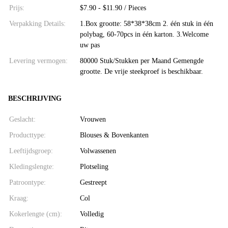
Prijs:
$7.90 - $11.90 / Pieces
Verpakking Details:
1.Box grootte: 58*38*38cm 2. één stuk in één
polybag, 60-70pcs in één karton. 3.Welcome
uw pas
Levering vermogen:
80000 Stuk/Stukken per Maand Gemengde
grootte. De vrije steekproef is beschikbaar.
BESCHRIJVING
Geslacht:
Vrouwen
Producttype:
Blouses & Bovenkanten
Leeftijdsgroep:
Volwassenen
Kledingslengte:
Plotseling
Patroontype:
Gestreept
Kraag:
Col
Kokerlengte (cm):
Volledig