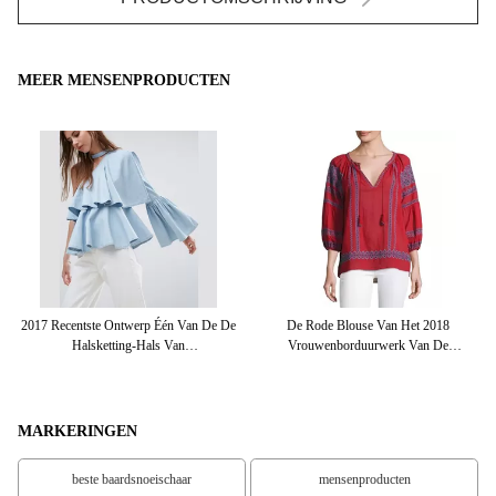
MEER MENSENPRODUCTEN
2017 Recentste Ontwerp Één Van De De
De Rode Blouse Van Het 2018
Halsketting-Hals Van
Vrouwenborduurwerk Van De
Schouderbovenkanten De Bovenkanten
Manierkleding
Van De Kokerdames Ruchebekleding
MARKERINGEN
beste baardsnoeischaar
mensenproducten