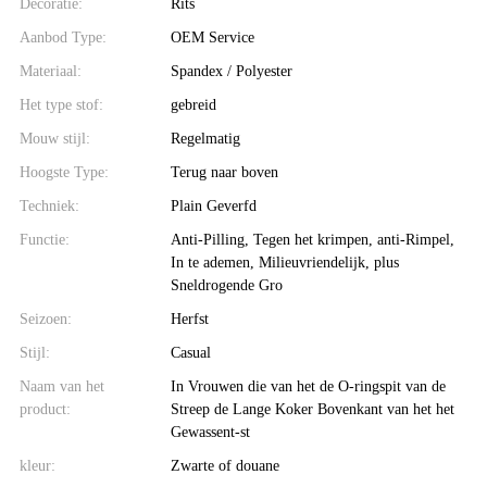
Decoratie:
Rits
Aanbod Type:
OEM Service
Materiaal:
Spandex / Polyester
Het type stof:
gebreid
Mouw stijl:
Regelmatig
Hoogste Type:
Terug naar boven
Techniek:
Plain Geverfd
Functie:
Anti-Pilling, Tegen het krimpen, anti-Rimpel,
In te ademen, Milieuvriendelijk, plus
Sneldrogende Gro
Seizoen:
Herfst
Stijl:
Casual
Naam van het
In Vrouwen die van het de O-ringspit van de
product:
Streep de Lange Koker Bovenkant van het het
Gewassent-st
kleur:
Zwarte of douane