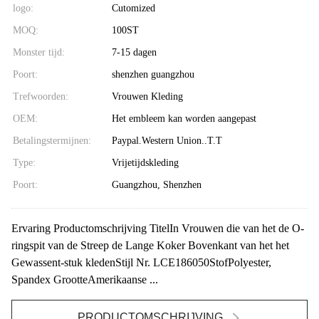
logo:
Cutomized
MOQ:
100ST
Monster tijd:
7-15 dagen
Poort:
shenzhen guangzhou
Trefwoorden:
Vrouwen Kleding
OEM:
Het embleem kan worden aangepast
Betalingstermijnen:
Paypal.Western Union..T.T
Type:
Vrijetijdskleding
Poort:
Guangzhou, Shenzhen
Ervaring Productomschrijving TitelIn Vrouwen die van het de O-
ringspit van de Streep de Lange Koker Bovenkant van het het
Gewassent-stuk kledenStijl Nr. LCE186050StofPolyester,
Spandex GrootteAmerikaanse ...
PRODUCTOMSCHRIJVING