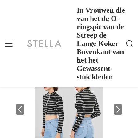
In Vrouwen die
van het de O-
ringspit van de
In Vrouwen Die Van Het De O-Ringspit Van De Stre
Thuis
>
Products
>
Ep De Lange Koker Bovenkant Van Het Het Gewasse
Streep de
Nt-Stuk Kleden
In Vrouwen die van het de O-ringspit
Lange Koker
van de Streep de Lange Koker
Bovenkant van
Bovenkant van het het Gewassent-stuk
het het
kleden
Gewassent-
stuk kleden