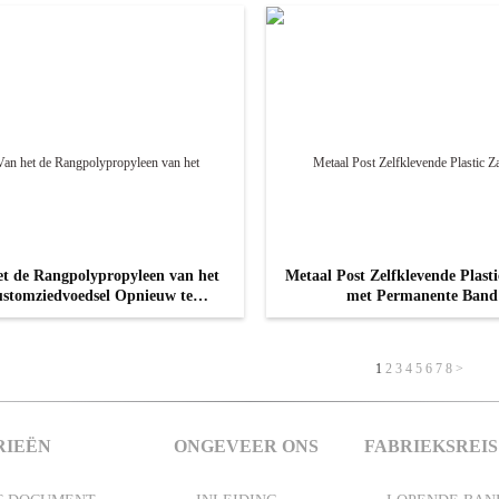
et de Rangpolypropyleen van het
Metaal Post Zelfklevende Plast
stomziedvoedsel Opnieuw te
met Permanente Band
bruiken de Snackzakken met
Ritssluiting, de Zak van de
CONTACT NU
CONTACT NU
Ritssluitingsfolie
1
2
3
4
5
6
7
8
>
RIEËN
ONGEVEER ONS
FABRIEKSREIS