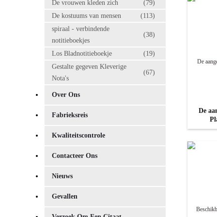
De vrouwen kleden zich
(79)
De kostuums van mensen
(113)
spiraal - verbindende
(38)
notitieboekjes
Los Bladnotitieboekje
(19)
Gestalte gegeven Kleverige
(67)
Nota's
Over Ons
De aan
Fabrieksreis
Pl
Kwaliteitscontrole
Contacteer Ons
Nieuws
Gevallen
Verzoek Om Een Citaat