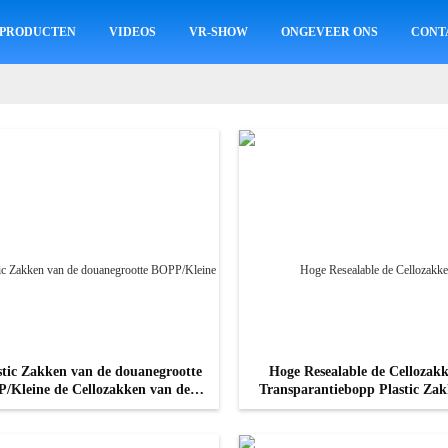
PRODUCTEN
VIDEOS
VR-SHOW
ONGEVEER ONS
CONT
stic Zakken van de douanegrootte
Hoge Resealable de Cellozak
/Kleine de Cellozakken van de
Transparantiebopp Plastic Zak
Kopbalkaart
Kleine punten
CONTACT NU
CONTACT NU