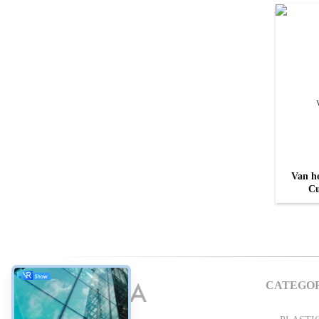
Van h
Cu
ge
CATEGO