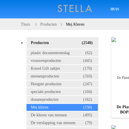
HUIS
Thuis
Producten
Mej.kleren
Producten
(2540)
plastic documentomslag
(62)
vrouwenproducten
(445)
Koord Gift zakjes
(170)
mensenproducten
(310)
Hoogste producten
(247)
speciale producten
(104)
douaneproducten
(162)
De Pla
Mej.kleren
(150)
BOPP
De kleren van mensen
(495)
De verslapping van mensen
(79)