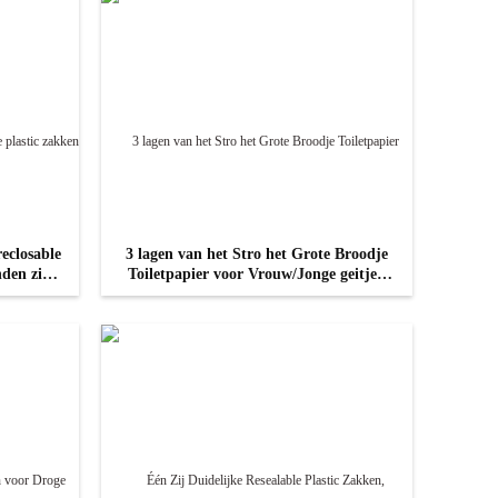
reclosable
3 lagen van het Stro het Grote Broodje
nden zich
Toiletpapier voor Vrouw/Jonge geitjes,
Biologisch afbreekbare Punten
CONTACT NU