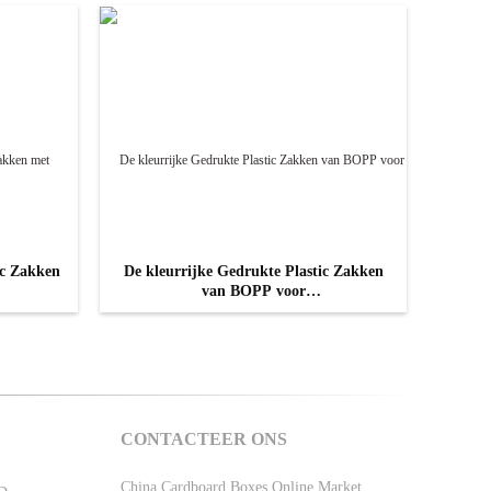
ic Zakken
De kleurrijke Gedrukte Plastic Zakken
van BOPP voor
Ondergoed/Bustehouder/Damesslipjes
CONTACT NU
CONTACTEER ONS
China Cardboard Boxes Online Market