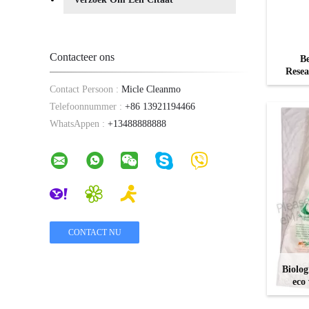
Contacteer ons
Be
Resea
Contact Persoon :
Micle Cleanmo
Telefoonnummer :
+86 13921194466
WhatsAppen :
+13488888888
Biolog
eco
zak
Krui