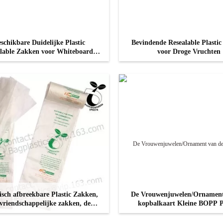
schikbare Duidelijke Plastic
Bevindende Resealable Plasti
lable Zakken voor Whiteboard-
voor Droge Vruchten
Markeerstift
CONTACT NU
CONTACT NU
isch afbreekbare Plastic Zakken,
De Vrouwenjuwelen/Ornament
 vriendschappelijke zakken, de
kopbalkaart Kleine BOPP P
ken van de Afvalverwijdering,
BagsFor
denierswinkel kringloopzakken
CONTACT NU
CONTACT NU