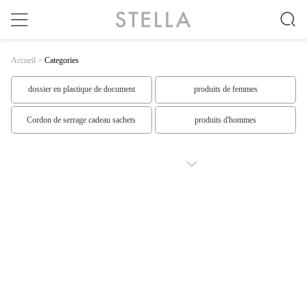
Accueil
>
Categories
dossier en plastique de document
produits de femmes
Cordon de serrage cadeau sachets
produits d'hommes
Produits supérieurs
produits spéciaux
SHOW MORE
produits faits sur commande
Vêtements de Mme
Les vêtements des hommes
Les mous des hommes
Robe de femmes
Les costumes des hommes
carnets à spirale
Carnet de feuilles mobiles
En forme de Sticky Notes