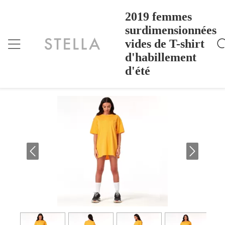
2019 femmes
surdimensionnées
vides de T-shirt
2019 Femmes Surdimensionnées Vides De T-Shirt
Accueil
>
Products
>
D'habillement D'été
d'habillement
2019 femmes surdimensionnées vides de
d'été
T-shirt d'habillement d'été