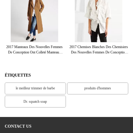
ie
2017 Manteaux Des Nouvelles Femmes
2017 Chemises Blanches Des Chemisiers
La
e
De Conception Ont Colleté Manteaux
Des Nouvelles Femmes De Conception
L'
Gris D'hiver De Cou De Longs
Pour Des Femmes
De
ÉTIQUETTES
le meilleur trimmer de barbe
produits d'hommes
Dr. squatch soap
CONTACT US