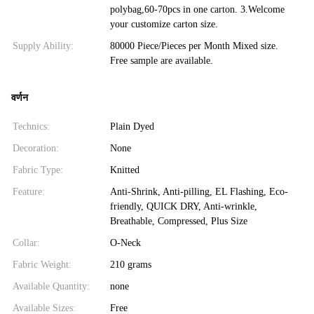
polybag,60-70pcs in one carton. 3.Welcome
your customize carton size.
Supply Ability:
80000 Piece/Pieces per Month Mixed size.
Free sample are available.
वर्णन
Technics:
Plain Dyed
Decoration:
None
Fabric Type:
Knitted
Feature:
Anti-Shrink, Anti-pilling, EL Flashing, Eco-
friendly, QUICK DRY, Anti-wrinkle,
Breathable, Compressed, Plus Size
Collar:
O-Neck
Fabric Weight:
210 grams
Available Quantity:
none
Available Sizes:
Free