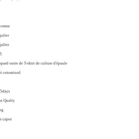
tomne
ulier
ulier
5
pard outre de T-shirt de culture d'épaule
t cutomized
15days
t Qualiy
ng
s capot