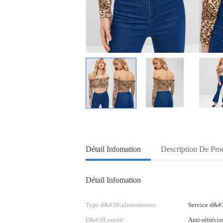
Détail Infomation
Description De Pro
Détail Infomation
Type d&#39;alimentation:
Service d&
D&#39;entité:
Anti-rétrécis