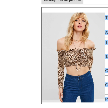
Description de produit
T
S
T
T
C
C
P