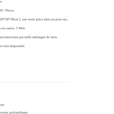
es
$10.00 - $13.50 / Pieces
e seule pièce dans un poly-sac,
60-70pcs dans un carton. 3.Welc
ux/morceaux par taille mélangée de mois.
it sont disponible.
coté
yester, polyuréthane