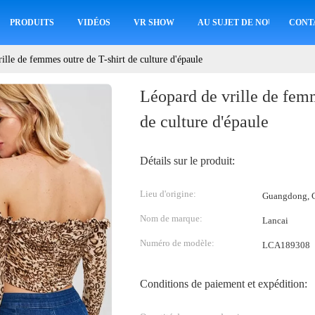
PRODUITS
VIDÉOS
VR SHOW
AU SUJET DE NOUS
CONT
ille de femmes outre de T-shirt de culture d'épaule
Léopard de vrille de femm
de culture d'épaule
Détails sur le produit:
Lieu d'origine:
Guangdong, C
Nom de marque:
Lancai
Numéro de modèle:
LCA189308
Conditions de paiement et expédition: