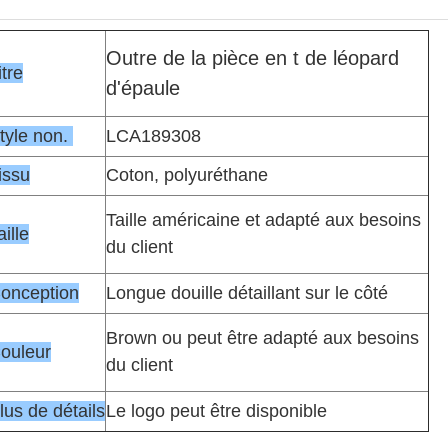
Outre de la pièce en t de léopard
itre
d'épaule
tyle non.
LCA189308
issu
Coton, polyuréthane
Taille américaine et adapté aux besoins
aille
du client
onception
Longue douille détaillant sur le côté
Brown ou peut être adapté aux besoins
ouleur
du client
lus de détails
Le logo peut être disponible