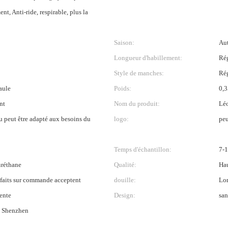
nt, Anti-ride, respirable, plus la
Saison:
Au
Longueur d'habillement:
Rég
Style de manches:
Rég
aule
Poids:
0,3
nt
Nom du produit:
Léo
u peut être adapté aux besoins du
logo:
peu
Temps d'échantillon:
7-
uréthane
Qualité:
Hau
faits sur commande acceptent
douille:
Lo
ente
Design:
san
 Shenzhen