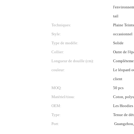
l'environneme
tail
Techniques:
Plaine Teints
Style:
occasionnel
Type de modèle:
Solide
Collier:
Outre de l'ép
Longueur de douille (cm):
Complèteme
couleur:
Le léopard o
client
MOQ:
50 pcs
Matériel/tissu:
Coton, poly
OEM:
Les Hoodies 
Type:
Tenue de dét
Port:
Guangzhou,