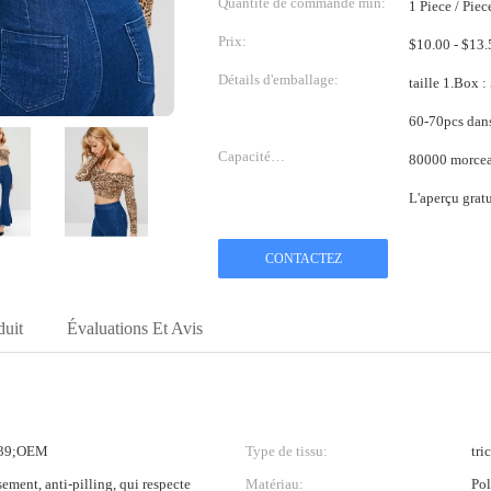
Quantité de commande min:
1 Piece / Piec
Prix:
Détails d'emballage:
taille 1.Box : 58*38*38cm 2. un
Capacité
80000 morcea
d'approvisionnement:
L'aperçu gratu
CONTACTEZ
duit
Évaluations Et Avis
#39;OEM
Type de tissu:
tri
sement, anti-pilling, qui respecte
Matériau:
Pol