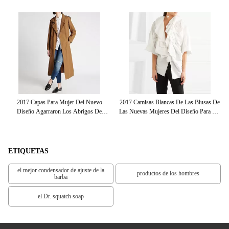
 De
2017 Capas Para Mujer Del Nuevo
2017 Camisas Blancas De Las Blusas De
Diseño Agarraron Los Abrigos De
Las Nuevas Mujeres Del Diseño Para Las
D
Invierno Largos Grises Del Cuello
Mujeres
Gr
ETIQUETAS
el mejor condensador de ajuste de la
productos de los hombres
barba
el Dr. squatch soap