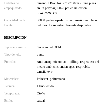
Detalles de
tamaño 1.Box: los 58*38*38cm 2. una pieza
empaquetado:
en un polybag, 60-70pcs en un cartón.
3.Welcome sus
Capacidad de la
80000 pedazos/pedazos por tamaño mezclado
fuente:
del mes. La muestra libre está disponible.
DESCRIPCIÓN
Tipo de suministro:
Servicio del OEM
Tipo de tela:
punto
Función:
Anti-encogimiento, anti-pilling, respetuoso del
medio ambiente, antiarrugas, respirable,
tamaño extr
Materiales:
Poliéster, poliuretano
Técnica:
Llano teñido
Temporada:
Otoño
Estilo:
casual