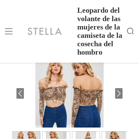
Leopardo del
volante de las
mujeres de la
Leopardo Del Volante De Las Mujeres De La Camiset
Inicio
>
Products
>
A De La Cosecha Del Hombro
camiseta de la
Leopardo del volante de las mujeres de
cosecha del
la camiseta de la cosecha del hombro
hombro