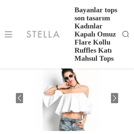
Bayanlar tops
son tasarım
Kadınlar
Bayanlar Tops Son Tasarım Kadınlar Kapalı Omuz Fl
Ana Sayfa
>
Products
>
Are Kollu Ruffles Katı Mahsul Tops
Kapalı Omuz
Bayanlar tops son tasarım Kadınlar
Flare Kollu
Kapalı Omuz Flare Kollu Ruffles Katı
Ruffles Katı
Mahsul Tops
Mahsul Tops