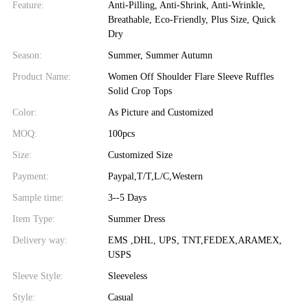
Feature:
Anti-Pilling, Anti-Shrink, Anti-Wrinkle,
Breathable, Eco-Friendly, Plus Size, Quick
Dry
Season:
Summer, Summer Autumn
Product Name:
Women Off Shoulder Flare Sleeve Ruffles
Solid Crop Tops
Color:
As Picture and Customized
MOQ:
100pcs
Size:
Customized Size
Payment:
Paypal,T/T,L/C,Western
Sample time:
3--5 Days
Item Type:
Summer Dress
Delivery way:
EMS ,DHL, UPS, TNT,FEDEX,ARAMEX,
USPS
Sleeve Style:
Sleeveless
Style:
Casual