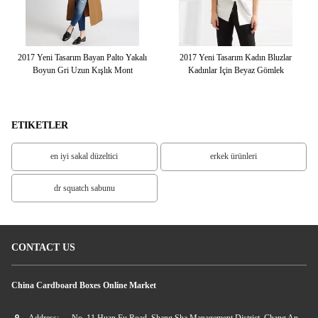
ızı
2017 Yeni Tasarım Bayan Palto Yakalı
2017 Yeni Tasarım Kadın Bluzlar
Al
Boyun Gri Uzun Kışlık Mont
Kadınlar Için Beyaz Gömlek
K
ETIKETLER
en iyi sakal düzeltici
erkek ürünleri
dr squatch sabunu
CONTACT US
China Cardboard Boxes Online Market