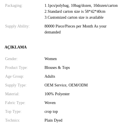
Packaging:
1.1pcs/polybag, 10bag/dozen, 10dozen/carton
2.Standard carton size is 58*42*40cm
3.Customized carton size is available
Supply Ability:
80000 Piece/Pieces per Month As your
demanded
AÇIKLAMA
Gender:
Women
Product Type:
Blouses & Tops
Age Group:
Adults
Supply Type:
OEM Service, OEM/ODM
Material:
100% Polyester
Fabric Type:
Woven
Top Type:
crop top
Technics:
Plain Dyed