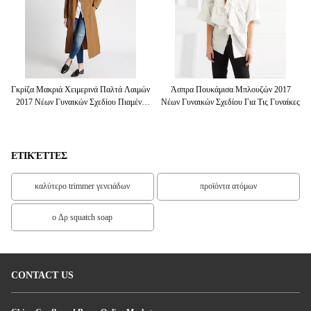
8
Γκρίζα Μακριά Χειμερινά Παλτά Λαιμών
Άσπρα Πουκάμισα Μπλουζών 2017
Το
2017 Νέων Γυναικών Σχεδίου Πιαμένα
Νέων Γυναικών Σχεδίου Για Τις Γυναίκες
Ο
Παλτά
Δ
ΕΤΙΚΈΤΤΕΣ
καλύτερο trimmer γενειάδων
προϊόντα ατόμων
ο Δρ squatch soap
CONTACT US