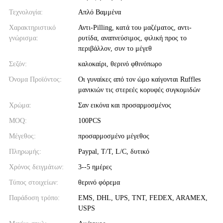
Τεχνολογία:
Απλό Βαμμένα
Χαρακτηριστικό
Αντι-Pilling, κατά του μαζέματος, αντι-
γνώρισμα:
ρυτίδα, αναπνεύσιμος, φιλική προς το
περιβάλλον, συν το μέγεθ
Σεζόν:
καλοκαίρι, θερινό φθινόπωρο
Όνομα Προϊόντος:
Οι γυναίκες από τον ώμο καίγονται Ruffles
μανικιών τις στερεές κορυφές συγκομιδών
Χρώμα:
Σαν εικόνα και προσαρμοσμένος
MOQ:
100PCS
Μέγεθος:
προσαρμοσμένο μέγεθος
Πληρωμής:
Paypal, T/T, L/C, δυτικό
Χρόνος δειγμάτων:
3--5 ημέρες
Τύπος στοιχείων:
θερινό φόρεμα
Παράδοση τρόπο:
EMS, DHL, UPS, TNT, FEDEX, ARAMEX,
USPS