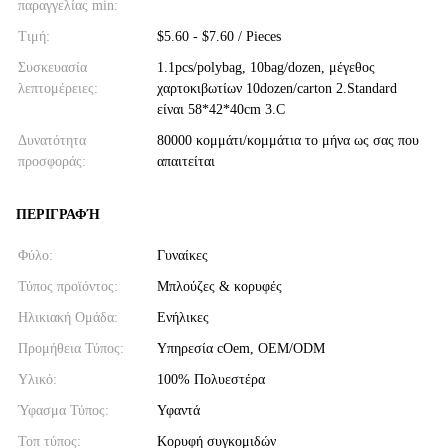
παραγγελίας min:
Τιμή:
$5.60 - $7.60 / Pieces
Συσκευασία
1.1pcs/polybag, 10bag/dozen, μέγεθος
λεπτομέρειες:
χαρτοκιβωτίων 10dozen/carton 2.Standard
είναι 58*42*40cm 3.C
Δυνατότητα
80000 κομμάτι/κομμάτια το μήνα ως σας που
προσφοράς:
απαιτείται
ΠΕΡΙΓΡΑΦΉ
Φύλο:
Γυναίκες
Τύπος προϊόντος:
Μπλούζες & κορυφές
Ηλικιακή Ομάδα:
Ενήλικες
Προμήθεια Τύπος:
Υπηρεσία cOem, OEM/ODM
Υλικό:
100% Πολυεστέρα
Ύφασμα Τύπος:
Υφαντά
Τοπ τύπος:
Κορυφή συγκομιδών