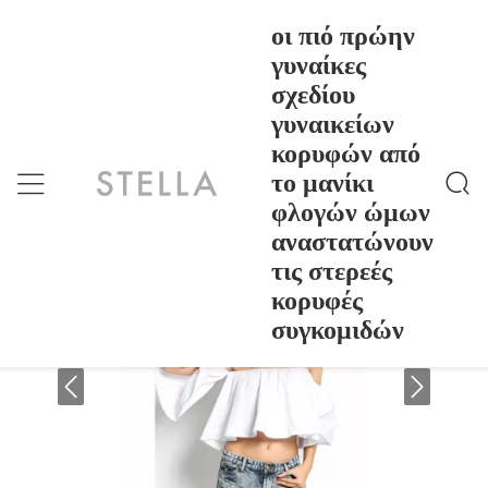
οι πιό πρώην
γυναίκες
σχεδίου
Οι Πιό Πρώην Γυναίκες Σχεδίου Γυναικείων Κορυφ
Σπίτι
>
Products
>
Ών Από Το Μανίκι Φλογών Ώμων Αναστατώνουν Τις
γυναικείων
Στερεές Κορυφές Συγκομιδών
οι πιό πρώην γυναίκες σχεδίου
κορυφών από
γυναικείων κορυφών από το μανίκι
το μανίκι
φλογών ώμων αναστατώνουν τις
φλογών ώμων
στερεές κορυφές συγκομιδών
αναστατώνουν
τις στερεές
κορυφές
συγκομιδών