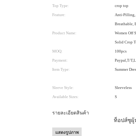
Top Type:
crop top
Feature:
Anti-Pilling,
Breathable, 
Product Name:
Women Off Sh
Solid Crop 
MOQ:
100pcs
Payment:
Paypal,T/T,
Item Type:
Summer Dres
Sleeve Style:
Sleeveless
Available Sizes:
S
รายละเอียดสินค้า
ท็อปส์ซูผ
แสดงรูปภาพ