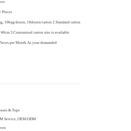
ces
$5.60 - $7.60 / Pieces
0bag/dozen, 10dozen/carton 2.Standard carton
size is 58*42*40cm 3.Customized carton size is available
80000 Piece/Pieces per Month As your demanded
uses & Tops
M Service, OEM/ODM
ven