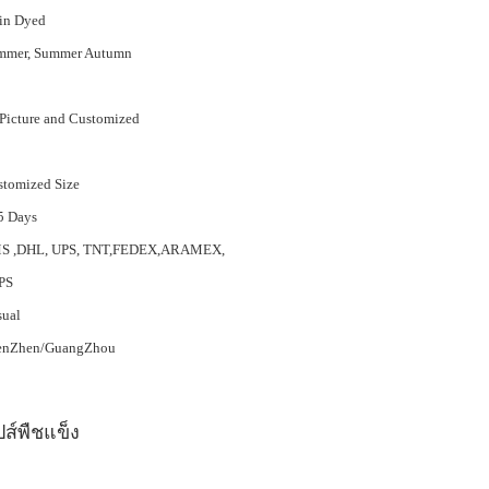
in Dyed
mmer, Summer Autumn
Picture and Customized
tomized Size
5 Days
S ,DHL, UPS, TNT,FEDEX,ARAMEX,
PS
sual
enZhen/GuangZhou
ปส์พืชแข็ง