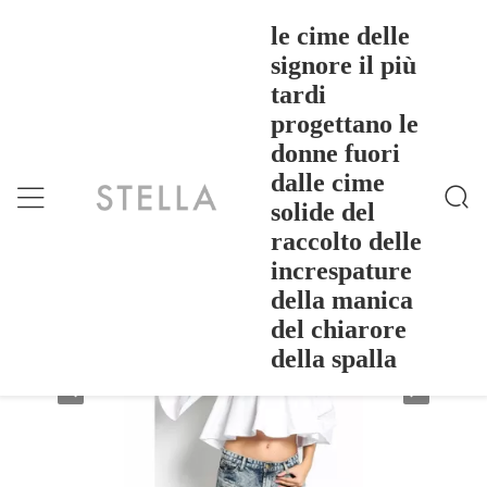
le cime delle
signore il più
tardi
Le Cime Delle Signore Il Più Tardi Progettano Le Do
Casa
>
Products
>
Nne Fuori Dalle Cime Solide Del Raccolto Delle Incre
progettano le
Spature Della Manica Del Chiarore Della Spalla
le cime delle signore il più tardi
donne fuori
progettano le donne fuori dalle cime
dalle cime
solide del raccolto delle increspature
solide del
della manica del chiarore della spalla
raccolto delle
increspature
della manica
del chiarore
della spalla