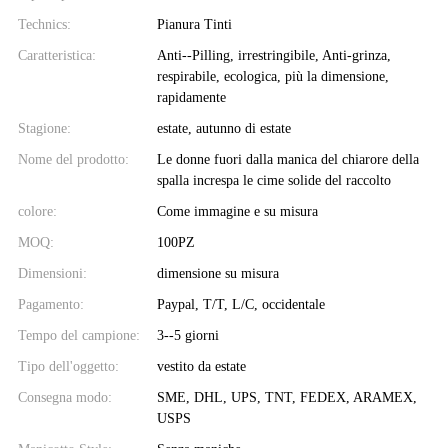
Technics:
Pianura Tinti
Caratteristica:
Anti--Pilling, irrestringibile, Anti-grinza,
respirabile, ecologica, più la dimensione,
rapidamente
Stagione:
estate, autunno di estate
Nome del prodotto:
Le donne fuori dalla manica del chiarore della
spalla increspa le cime solide del raccolto
colore:
Come immagine e su misura
MOQ:
100PZ
Dimensioni:
dimensione su misura
Pagamento:
Paypal, T/T, L/C, occidentale
Tempo del campione:
3--5 giorni
Tipo dell'oggetto:
vestito da estate
Consegna modo:
SME, DHL, UPS, TNT, FEDEX, ARAMEX,
USPS