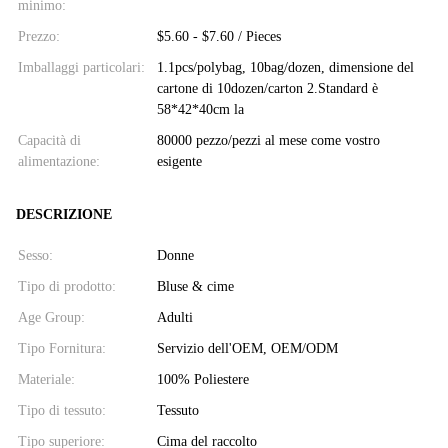
minimo:
Prezzo:
$5.60 - $7.60 / Pieces
Imballaggi particolari:
1.1pcs/polybag, 10bag/dozen, dimensione del
cartone di 10dozen/carton 2.Standard è
58*42*40cm la
Capacità di
80000 pezzo/pezzi al mese come vostro
alimentazione:
esigente
DESCRIZIONE
Sesso:
Donne
Tipo di prodotto:
Bluse & cime
Age Group:
Adulti
Tipo Fornitura:
Servizio dell'OEM, OEM/ODM
Materiale:
100% Poliestere
Tipo di tessuto:
Tessuto
Tipo superiore:
Cima del raccolto