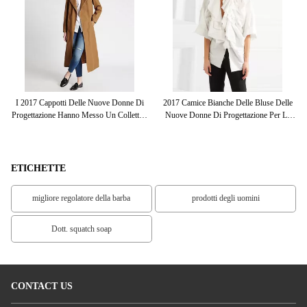
 Di
I 2017 Cappotti Delle Nuove Donne Di
2017 Camice Bianche Delle Bluse Delle
L
Progettazione Hanno Messo Un Colletto I
Nuove Donne Di Progettazione Per Le
Cappotti Lunghi Grigi Dell'inverno Del
Donne
Collo
P
ETICHETTE
migliore regolatore della barba
prodotti degli uomini
Dott. squatch soap
CONTACT US