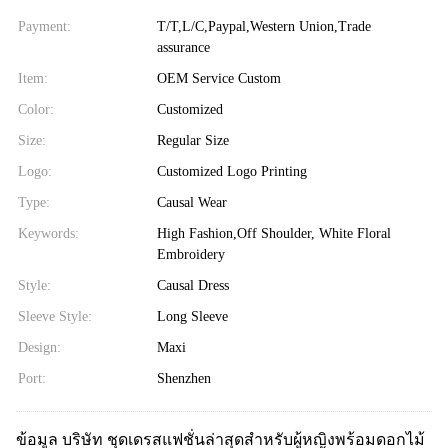
Payment:
T/T,L/C,Paypal,Western Union,Trade
assurance
Item:
OEM Service Custom
Color:
Customized
Size:
Regular Size
Logo:
Customized Logo Printing
Type:
Causal Wear
Keywords:
High Fashion,Off Shoulder, White Floral
Embroidery
Style:
Causal Dress
Sleeve Style:
Long Sleeve
Design:
Maxi
Port:
Shenzhen
ข้อมูล บริษัท ชุดเดรสแฟชั่นล่าสุดสำหรับผู้หญิงพร้อมดอกไม้