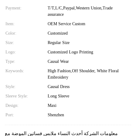
Payment:
T/T,L/C,Paypal,Western Union,Trade
assurance
Item:
OEM Service Custom
Color:
Customized
Size:
Regular Size
Logo:
Customized Logo Printing
Type:
Causal Wear
Keywords:
High Fashion,Off Shoulder, White Floral
Embroidery
Style:
Causal Dress
Sleeve Style:
Long Sleeve
Design:
Maxi
Port:
Shenzhen
معلومات الشركة أحدث النساء ملابس فساتين الموضة مع