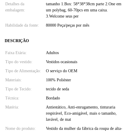
Detalhes da
tamanho 1.Box: 58*38*38cm parte 2.One em
embalagem:
um polybag, 60-70pcs em uma caixa.
3.Welcome seus per
Habilidade da fonte:
80000 Peça/peças por mês
DESCRIÇÃO
Faixa Etária:
Adultos
Tipo do vestido:
Vestidos ocasionais
Tipo de Alimentação:
O serviço do OEM
Materiais:
100% Poliéster
Tipo de Tecido:
tecido de seda
Técnica:
Bordado
Matéria:
Antiestático, Anti-enrugamento, tinturaria
respirável, Eco-amigável, mais o tamanho,
lavável, de mat
Nome do produto:
Vestido da mulher da fábrica da roupa de alta-