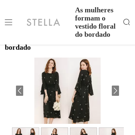
As mulheres
formam o
vestido floral
As Mulheres Formam O Vestido Floral Do Bordado
Casa
>
Products
>
do bordado
As mulheres formam o vestido floral do
bordado