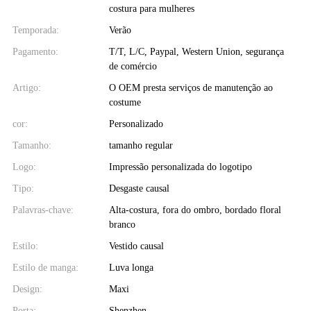
costura para mulheres
Temporada:
Verão
Pagamento:
T/T, L/C, Paypal, Western Union, segurança
de comércio
Artigo:
O OEM presta serviços de manutenção ao
costume
cor:
Personalizado
Tamanho:
tamanho regular
Logo:
Impressão personalizada do logotipo
Tipo:
Desgaste causal
Palavras-chave:
Alta-costura, fora do ombro, bordado floral
branco
Estilo:
Vestido causal
Estilo de manga:
Luva longa
Design:
Maxi
Porta:
Shenzhen