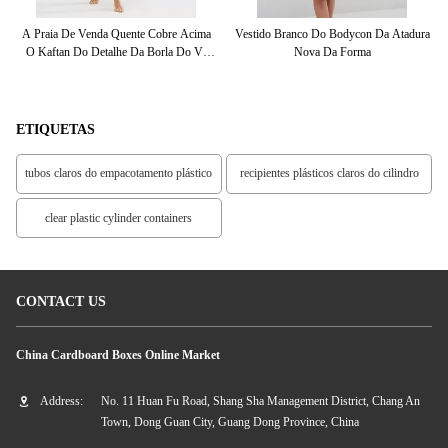
o
A Praia De Venda Quente Cobre Acima
Vestido Branco Do Bodycon Da Atadura
O Kaftan Do Detalhe Da Borla Do V-
Nova Da Forma
Im
Decote
ETIQUETAS
tubos claros do empacotamento plástico
recipientes plásticos claros do cilindro
clear plastic cylinder containers
CONTACT US
China Cardboard Boxes Online Market
Address:
No. 11 Huan Fu Road, Shang Sha Management District, Chang An
Town, Dong Guan City, Guang Dong Province, China