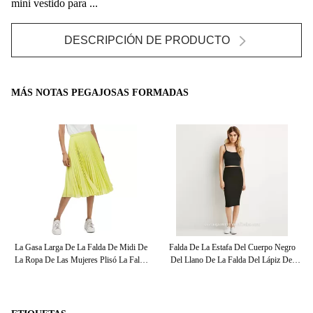
mini vestido para ...
DESCRIPCIÓN DE PRODUCTO
MÁS NOTAS PEGAJOSAS FORMADAS
a De
La Gasa Larga De La Falda De Midi De
Falda De La Estafa Del Cuerpo Negro
ina
La Ropa De Las Mujeres Plisó La Falda
Del Llano De La Falda Del Lápiz Del
Of
Maxi
Tejido Elástico Para Las Mujeres