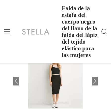
Falda de la
estafa del
cuerpo negro
Falda De La Estafa Del Cuerpo Negro Del Llano De
Inicio
>
Products
>
La Falda Del Lápiz Del Tejido Elástico Para Las Muje
del llano de la
Res
Falda de la estafa del cuerpo negro del
falda del lápiz
llano de la falda del lápiz del tejido
del tejido
elástico para las mujeres
elástico para
las mujeres