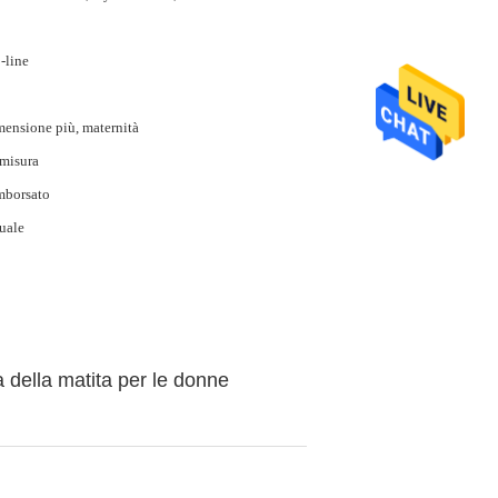
-line
ensione più, maternità
misura
mborsato
uale
a della matita per le donne