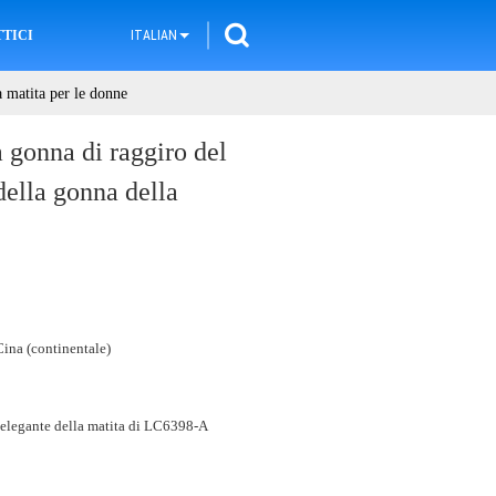
TICI
ITALIAN
a matita per le donne
a gonna di raggiro del
della gonna della
ina (continentale)
 elegante della matita di LC6398-A