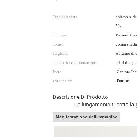
Tipo di tessuto:
poliestere d
5%
Technics:
Pianura Tint
nome:
gonna stretta
Stagione:
Autunno di e
Tempo del campionamento:
affari di 5 gi
Porto:
Canton/She
Evidenziare:
Donne
Descrizione Di Prodotto
L'allungamento tricotta la
Manifestazione dell'immagine