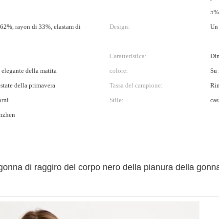
5%
i 62%, rayon di 33%, elastam di
Design:
Un 
i
Caratteristica:
Dim
 elegante della matita
colore:
Su 
state della primavera
Tassa del campione:
Ri
orni
Stile:
cas
nzhen
 gonna di raggiro del corpo nero della pianura della gonn