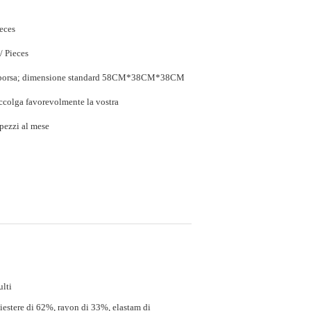
ieces
$6.56 - $8.56 / Pieces
i borsa; dimensione standard 58CM*38CM*38CM
accolga favorevolmente la vostra
pezzi al mese
lti
iestere di 62%, rayon di 33%, elastam di