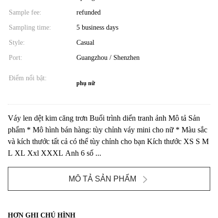
Sample fee:
refunded
Sampling time:
5 business days
Style:
Casual
Port:
Guangzhou / Shenzhen
Điểm nổi bật:
phụ nữ
Váy len dệt kim căng trơn Buổi trình diển tranh ảnh Mô tả Sản
phẩm * Mô hình bán hàng: tùy chỉnh váy mini cho nữ * Màu sắc
và kích thước tất cả có thể tùy chỉnh cho bạn Kích thước XS S M
L XL Xxl XXXL Anh 6 số ...
MÔ TẢ SẢN PHẨM
HƠN GHI CHÚ HÌNH