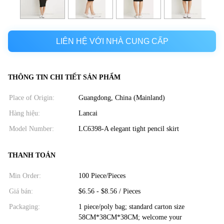
LIÊN HỆ VỚI NHÀ CUNG CẤP
THÔNG TIN CHI TIẾT SẢN PHẨM
Place of Origin:
Guangdong, China (Mainland)
Hàng hiệu:
Lancai
Model Number:
LC6398-A elegant tight pencil skirt
THANH TOÁN
Min Order:
100 Piece/Pieces
Giá bán:
$6.56 - $8.56 / Pieces
Packaging:
1 piece/poly bag; standard carton size
58CM*38CM*38CM; welcome your