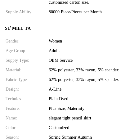
customized carton size.
Supply Ability:
80000 Piece/Pieces per Month
SỰ MIÊU TẢ
Gender:
Women
Age Group:
Adults
Supply Type:
OEM Service
Material:
62% polyester, 33% rayon, 5% spandex
Fabric Type:
62% polyester, 33% rayon, 5% spandex
Design:
A-Line
Technics:
Plain Dyed
Feature:
Plus Size, Maternity
Name:
elegant tight pencil skirt
Color:
Customized
Season:
Spring Summer Autumn