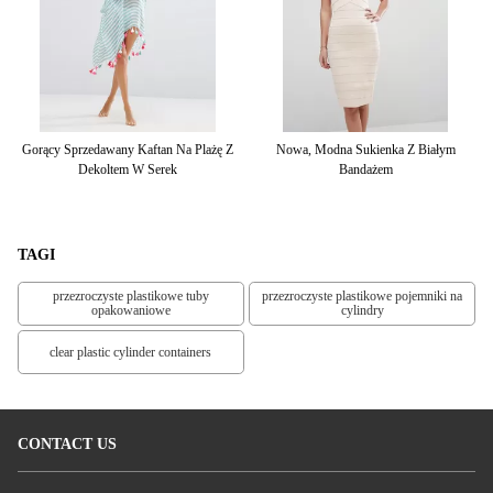
nek
Gorący Sprzedawany Kaftan Na Plażę Z
Nowa, Modna Sukienka Z Białym
Dekoltem W Serek
Bandażem
D
TAGI
przezroczyste plastikowe tuby
przezroczyste plastikowe pojemniki na
opakowaniowe
cylindry
clear plastic cylinder containers
CONTACT US