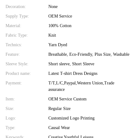
Decoration:
None
Supply Type:
OEM Service
Material:
100% Cotton
Fabric Type:
Knit
Technics:
Yarn Dyed
Feature:
Breathable, Eco-Friendly, Plus Size, Washable
Sleeve Style:
Short sleeve, Short Sleeve
Product name:
Latest T-shirt Dress Designs
Payment:
T/T,L/C,Paypal,Western Union,Trade
assurance
Item:
OEM Service Custom
Size:
Regular Size
Logo:
Customized Logo Printing
Type:
Causal Wear
Keywords:
Creative Youthful Leisure