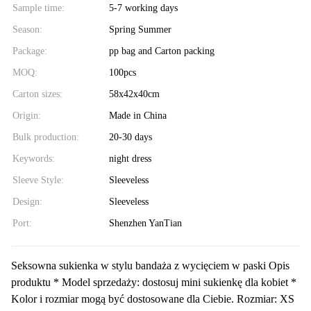
Sample time:
5-7 working days
Season:
Spring Summer
Package:
pp bag and Carton packing
MOQ:
100pcs
Carton sizes:
58x42x40cm
Origin:
Made in China
Bulk production:
20-30 days
Keywords:
night dress
Sleeve Style:
Sleeveless
Design:
Sleeveless
Port:
Shenzhen YanTian
Seksowna sukienka w stylu bandaża z wycięciem w paski Opis
produktu * Model sprzedaży: dostosuj mini sukienkę dla kobiet *
Kolor i rozmiar mogą być dostosowane dla Ciebie. Rozmiar: XS