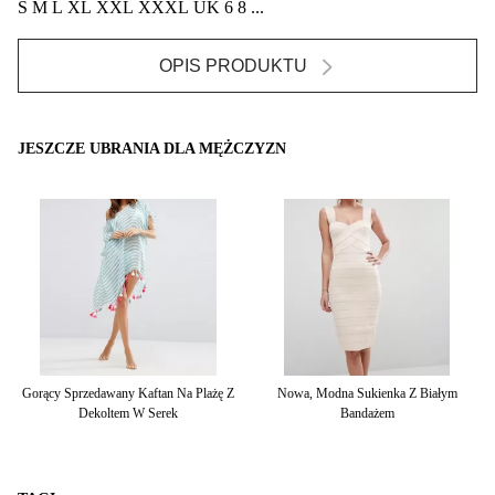
S M L XL XXL XXXL UK 6 8 ...
OPIS PRODUKTU
JESZCZE UBRANIA DLA MĘŻCZYZN
nek
Gorący Sprzedawany Kaftan Na Plażę Z
Nowa, Modna Sukienka Z Białym
Dekoltem W Serek
Bandażem
D