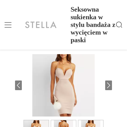
Seksowna
sukienka w
stylu bandaża z
Seksowna Sukienka W Stylu Bandaża Z Wycięciem
Dom
>
Products
>
W Paski
wycięciem w
Seksowna sukienka w stylu bandaża z
paski
wycięciem w paski