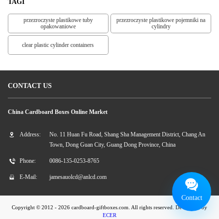
TAGI
przezroczyste plastikowe tuby
przezroczyste plastikowe pojemniki na
opakowaniowe
cylindry
clear plastic cylinder containers
CONTACT US
China Cardboard Boxes Online Market
Address:
No. 11 Huan Fu Road, Shang Sha Management District, Chang An
Town, Dong Guan City, Guang Dong Province, China
Phone:
0086-135-0253-8765
E-Mail:
jamesauolcd@anlcd.com
Contact
Copyright © 2012 - 2026 cardboard-giftboxes.com. All rights reserved. Developed by
ECER