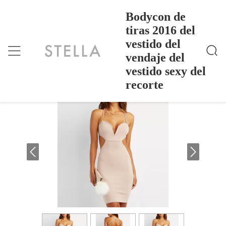
Bodycon de
tiras 2016 del
vestido del
Bodycon De Tiras 2016 Del Vestido Del Vendaje Del
Inicio
>
Products
>
Vestido Sexy Del Recorte
vendaje del
Bodycon de tiras 2016 del vestido del
vestido sexy del
vendaje del vestido sexy del recorte
recorte