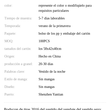
color:
represente el color o modifiqúelo para
requisitos particulares
Tiempo de muestra:
5-7 días laborables
Temporada:
verano de la primavera
Paquete:
bolso de los pp y embalaje del cartón
MOQ:
100PCS
tamaños del cartón:
los 58x42x40cm
Origen:
Hecho en China
producción a granel:
20-30 días
Palabras clave:
Vestido de la noche
Estilo de manga:
Sin mangas
Diseño:
Sin mangas
Puerto:
Shenzhen Yantian
Bodycon de tiras 2016 del vestido del vendaje del vestido sexy