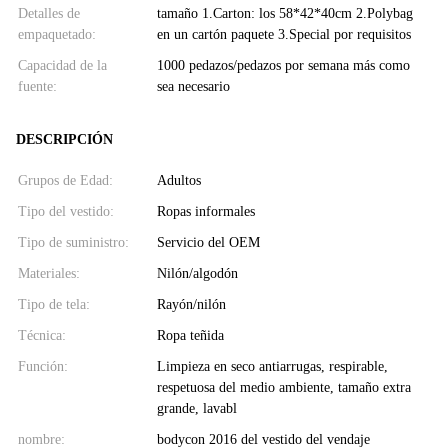
Detalles de
tamaño 1.Carton: los 58*42*40cm 2.Polybag
empaquetado:
en un cartón paquete 3.Special por requisitos
Capacidad de la
1000 pedazos/pedazos por semana más como
fuente:
sea necesario
DESCRIPCIÓN
Grupos de Edad:
Adultos
Tipo del vestido:
Ropas informales
Tipo de suministro:
Servicio del OEM
Materiales:
Nilón/algodón
Tipo de tela:
Rayón/nilón
Técnica:
Ropa teñida
Función:
Limpieza en seco antiarrugas, respirable,
respetuosa del medio ambiente, tamaño extra
grande, lavabl
nombre:
bodycon 2016 del vestido del vendaje