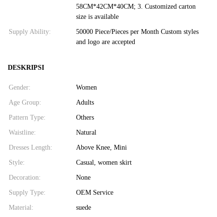
58CM*42CM*40CM; 3. Customized carton
size is available
Supply Ability:
50000 Piece/Pieces per Month Custom styles
and logo are accepted
DESKRIPSI
Gender:
Women
Age Group:
Adults
Pattern Type:
Others
Waistline:
Natural
Dresses Length:
Above Knee, Mini
Style:
Casual, women skirt
Decoration:
None
Supply Type:
OEM Service
Material:
suede