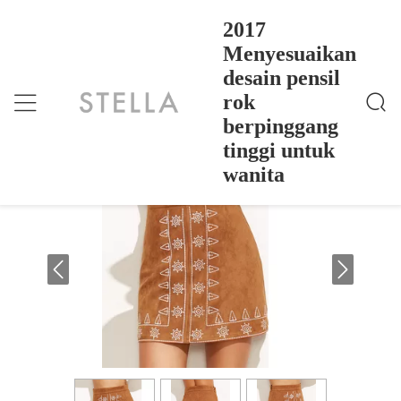
2017
Menyesuaikan
desain pensil
2017 Menyesuaikan Desain Pensil Rok Berpinggang
Rumah
>
Products
>
Tinggi Untuk Wanita
rok
2017 Menyesuaikan desain pensil rok
berpinggang
berpinggang tinggi untuk wanita
tinggi untuk
wanita