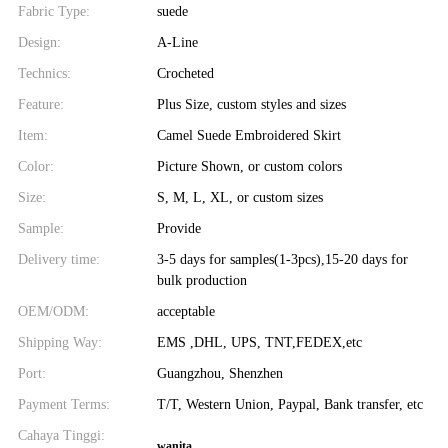
Fabric Type:
suede
Design:
A-Line
Technics:
Crocheted
Feature:
Plus Size, custom styles and sizes
Item:
Camel Suede Embroidered Skirt
Color:
Picture Shown, or custom colors
Size:
S, M, L, XL, or custom sizes
Sample:
Provide
Delivery time:
3-5 days for samples(1-3pcs),15-20 days for
bulk production
OEM/ODM:
acceptable
Shipping Way:
EMS ,DHL, UPS, TNT,FEDEX,etc
Port:
Guangzhou, Shenzhen
Payment Terms:
T/T, Western Union, Paypal, Bank transfer, etc
Cahaya Tinggi:
wanita