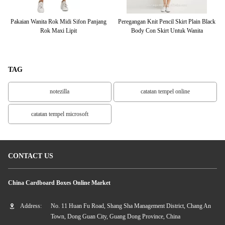
ta
Pakaian Wanita Rok Midi Sifon Panjang
Peregangan Knit Pencil Skirt Plain Black
G
Rok Maxi Lipit
Body Con Skirt Untuk Wanita
TAG
notezilla
catatan tempel online
catatan tempel microsoft
CONTACT US
China Cardboard Boxes Online Market
Address:
No. 11 Huan Fu Road, Shang Sha Management District, Chang An
Town, Dong Guan City, Guang Dong Province, China