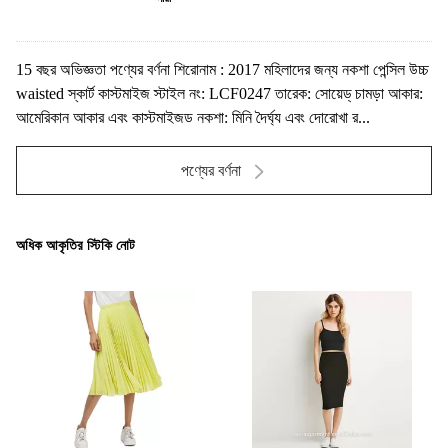
15 বছর অভিজ্ঞতা পণ্যের বর্ণনা শিরোনাম : 2017 মহিলাদের জন্য নকশা পেন্সিল উচ্চ
waisted স্কার্ট কাস্টমাইজ স্টাইল নং: LCF0247 তারেক: সোয়েড্ চামড়া আকার:
আমেরিকান আকার এবং কাস্টমাইজড নকশা: মিনি দৈর্ঘ্য এবং দোরোখা র...
পণ্যের বর্ণনা
অধিক আকৃতির স্টিকি নোট