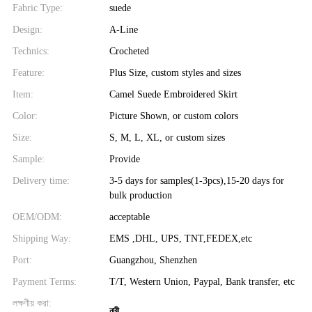
Fabric Type:
suede
Design:
A-Line
Technics:
Crocheted
Feature:
Plus Size, custom styles and sizes
Item:
Camel Suede Embroidered Skirt
Color:
Picture Shown, or custom colors
Size:
S, M, L, XL, or custom sizes
Sample:
Provide
Delivery time:
3-5 days for samples(1-3pcs),15-20 days for
bulk production
OEM/ODM:
acceptable
Shipping Way:
EMS ,DHL, UPS, TNT,FEDEX,etc
Port:
Guangzhou, Shenzhen
Payment Terms:
T/T, Western Union, Paypal, Bank transfer, etc
লক্ষণীয় করা:
নারী