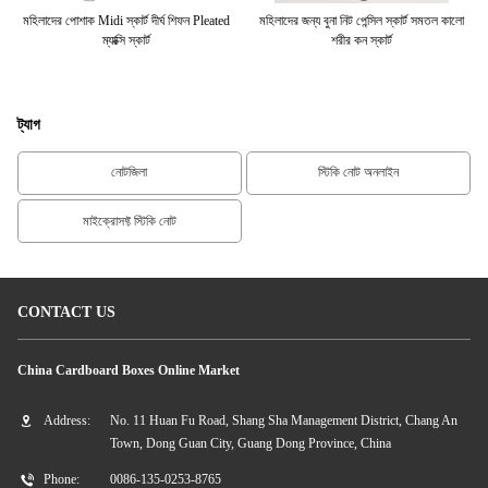
সিল
মহিলাদের পোশাক Midi স্কার্ট দীর্ঘ শিফন Pleated
মহিলাদের জন্য বুনা নিট পেন্সিল স্কার্ট সমতল কালো
পা
ম্যাক্সি স্কার্ট
শরীর কন স্কার্ট
ট্যাগ
নোটজিলা
স্টিকি নোট অনলাইন
মাইক্রোসফ্ট স্টিকি নোট
CONTACT US
China Cardboard Boxes Online Market
Address:
No. 11 Huan Fu Road, Shang Sha Management District, Chang An
Town, Dong Guan City, Guang Dong Province, China
Phone:
0086-135-0253-8765