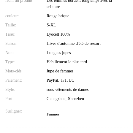
Nom du produit:
Les femmes bordent longtemps avec la
ceinture
couleur:
Rouge brique
Taille:
S-XL
Tissu:
Lyocell 100%
Saison:
Hiver d'automne d'été de ressort
Nom:
Longues jupes
Type:
Habillement le plus tard
Mots-clés:
Jupe de femmes
Paiement:
PayPal, T/T, l/C
Style:
sous-vêtements de dames
Port:
Guangzhou, Shenzhen
Surligner:
Femmes