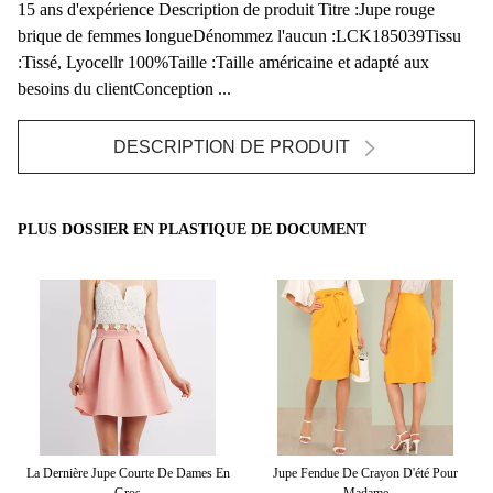
15 ans d'expérience Description de produit Titre :Jupe rouge
brique de femmes longueDénommez l'aucun :LCK185039Tissu
:Tissé, Lyocellr 100%Taille :Taille américaine et adapté aux
besoins du clientConception ...
DESCRIPTION DE PRODUIT
PLUS DOSSIER EN PLASTIQUE DE DOCUMENT
e
La Dernière Jupe Courte De Dames En
Jupe Fendue De Crayon D'été Pour
Ju
Gros
Madame