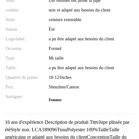
Nom:
Les femmes ont plissé la jupe
couleur:
noir et adapté aux besoins du client
Style:
ceinture extensible
Saison:
Été
Logo/label:
a pu être adapté aux besoins du client
Occasion:
Formel
Type:
Mi taille
Taille:
a pu être adapté aux besoins du client
Quantité de points:
10-12/Inches
Port:
Shenzhen/Canton
Surligner:
Femmes
16 ans d'expérience Description de produit TitreJupe plissée par
étéStyle non. LCA189096TissuPolyester 100%TailleTaille
américaine et adapté aux besoins du clientConceptionTaille du