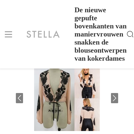
De nieuwe
gepufte
bovenkanten van
De Nieuwe Gepufte Bovenkanten Van Maniervrouwe
Thuis
>
Products
>
N Snakken De Blouseontwerpen Van Kokerdames
maniervrouwen
De nieuwe gepufte bovenkanten van
snakken de
maniervrouwen snakken de
blouseontwerpen
blouseontwerpen van kokerdames
van kokerdames