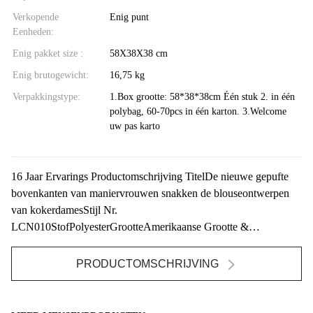
Verkopende
Enig punt
Eenheden:
Enig pakket size :
58X38X38 cm
Enig brutogewicht:
16,75 kg
Verpakkingstype:
1.Box grootte: 58*38*38cm Één stuk 2. in één
polybag, 60-70pcs in één karton. 3.Welcome
uw pas karto
16 Jaar Ervarings Productomschrijving TitelDe nieuwe gepufte
bovenkanten van maniervrouwen snakken de blouseontwerpen
van kokerdamesStijl Nr.
LCN010StofPolyesterGrootteAmerikaanse Grootte &
AangepastOntwerpV - ...
PRODUCTOMSCHRIJVING