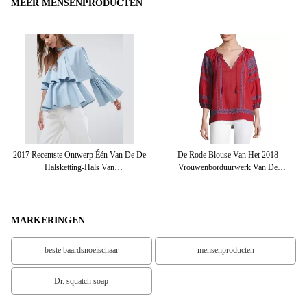
MEER MENSENPRODUCTEN
2017 Recentste Ontwerp Één Van De De
De Rode Blouse Van Het 2018
Halsketting-Hals Van
Vrouwenborduurwerk Van De
Schouderbovenkanten De Bovenkanten
Manierkleding
Van De Kokerdames Ruchebekleding
MARKERINGEN
beste baardsnoeischaar
mensenproducten
Dr. squatch soap