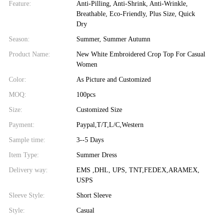
Feature:
Anti-Pilling, Anti-Shrink, Anti-Wrinkle,
Breathable, Eco-Friendly, Plus Size, Quick
Dry
Season:
Summer, Summer Autumn
Product Name:
New White Embroidered Crop Top For Casual
Women
Color:
As Picture and Customized
MOQ:
100pcs
Size:
Customized Size
Payment:
Paypal,T/T,L/C,Western
Sample time:
3--5 Days
Item Type:
Summer Dress
Delivery way:
EMS ,DHL, UPS, TNT,FEDEX,ARAMEX,
USPS
Sleeve Style:
Short Sleeve
Style:
Casual