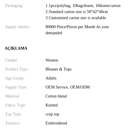
Packaging:
1.1pcs/polybag, 10bag/dozen, 10dozen/carton
2.Standard carton size is 58*42*40cm
3.Customized carton size is available
Supply Ability:
80000 Piece/Pieces per Month As your
demanded
AÇIKLAMA
Gender:
Women
Product Type:
Blouses & Tops
Age Group:
Adults
Supply Type:
OEM Service, OEM/ODM
Material:
Cotton blend
Fabric Type:
Knitted
Top Type:
crop top
Technics:
Embroidered