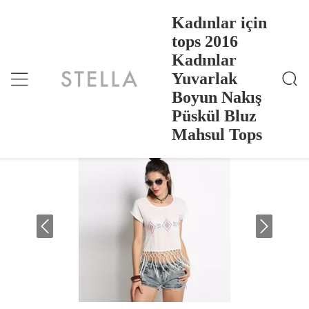
Kadınlar için
tops 2016
Kadınlar
Kadınlar Için Tops 2016 Kadınlar Yuvarlak Boyun N
Ana Sayfa
>
Products
>
Akış Püskül Bluz Mahsul Tops
Yuvarlak
Kadınlar için tops 2016 Kadınlar
Boyun Nakış
Yuvarlak Boyun Nakış Püskül Bluz
Püskül Bluz
Mahsul Tops
Mahsul Tops