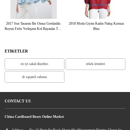
oyun
2017 Son Tasarım Bir Omuz Gerdanlık-
2018 Moda Giyim Kadın Nakış Kırmızı
2
Boyun Fırfır Yerleşimi Kol Bayanlar Tops
Bluz
Tops
ETIKETLER
en iyi sakal düzeltici
erkek ürünleri
dr squatch sabunu
CONTACT US
China Cardboard Boxes Online Market