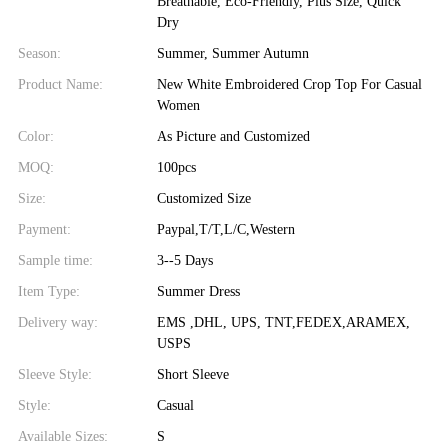
Breathable, Eco-Friendly, Plus Size, Quick
Dry
Season:
Summer, Summer Autumn
Product Name:
New White Embroidered Crop Top For Casual
Women
Color:
As Picture and Customized
MOQ:
100pcs
Size:
Customized Size
Payment:
Paypal,T/T,L/C,Western
Sample time:
3--5 Days
Item Type:
Summer Dress
Delivery way:
EMS ,DHL, UPS, TNT,FEDEX,ARAMEX,
USPS
Sleeve Style:
Short Sleeve
Style:
Casual
Available Sizes:
S