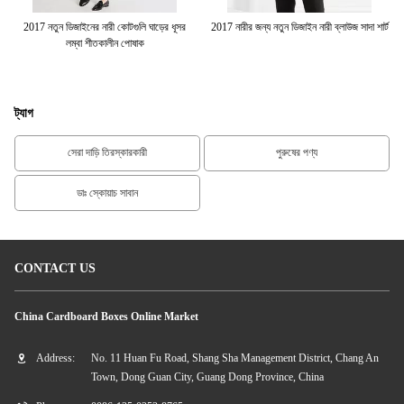
জ
2017 নতুন ডিজাইনের নারী কোটগুলি ঘাড়ের ধূসর
2017 নারীর জন্য নতুন ডিজাইন নারী ব্লাউজ সাদা শার্ট
লম্বা শীতকালীন পোষাক
ট্যাগ
সেরা দাড়ি তিরস্কারকারী
পুরুষের পণ্য
ডাঃ স্কোয়াচ সাবান
CONTACT US
China Cardboard Boxes Online Market
Address:
No. 11 Huan Fu Road, Shang Sha Management District, Chang An
Town, Dong Guan City, Guang Dong Province, China