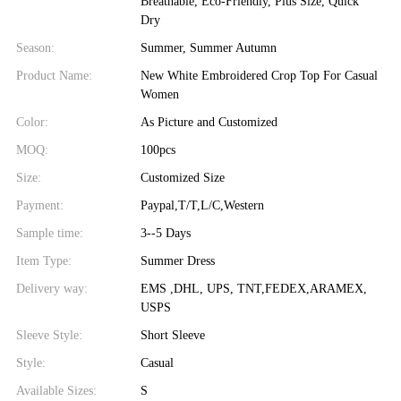
Breathable, Eco-Friendly, Plus Size, Quick
Dry
Season:
Summer, Summer Autumn
Product Name:
New White Embroidered Crop Top For Casual
Women
Color:
As Picture and Customized
MOQ:
100pcs
Size:
Customized Size
Payment:
Paypal,T/T,L/C,Western
Sample time:
3--5 Days
Item Type:
Summer Dress
Delivery way:
EMS ,DHL, UPS, TNT,FEDEX,ARAMEX,
USPS
Sleeve Style:
Short Sleeve
Style:
Casual
Available Sizes:
S