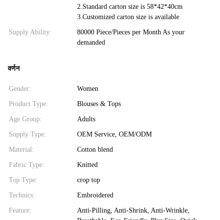
2.Standard carton size is 58*42*40cm
3.Customized carton size is available
Supply Ability:
80000 Piece/Pieces per Month As your
demanded
वर्णन
Gender:
Women
Product Type:
Blouses & Tops
Age Group:
Adults
Supply Type:
OEM Service, OEM/ODM
Material:
Cotton blend
Fabric Type:
Knitted
Top Type:
crop top
Technics:
Embroidered
Feature:
Anti-Pilling, Anti-Shrink, Anti-Wrinkle,