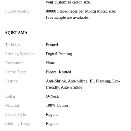
your customize carton size.
Supply Ability:
80000 Piece/Pieces per Month Mixed size.
Free sample are available.
AÇIKLAMA
Technics:
Printed
Printing Methods:
Digital Printing
Decoration:
None
Fabric Type:
Fleece, Knitted
Feature:
Anti-Shrink, Anti-pilling, EL Flashing, Eco-
friendly, Anti-wrinkle
Collar:
O-Neck
Material:
100% Cotton
Sleeve Style:
Regular
Clothing Length:
Regular