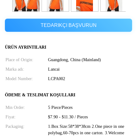
TEDARIKÇI BAŞVURUN
ÜRÜN AYRINTILARI
Place of Origin:
Guangdong, China (Mainland)
Marka adı:
Lancai
Model Number:
LCPA002
ÖDEME & TESLIMAT KOŞULLARI
Min Order:
5 Piece/Pieces
Fiyat:
$7.90 - $11.30 / Pieces
Packaging:
1.Box Size:58*38*38cm 2.One piece in one
polybag,60-70pcs in one carton. 3.Welcome