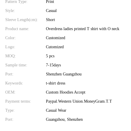
Pattern Type:
Print
Style:
Casual
Sleeve Length(cm):
Short
Product name:
Overdress ladies printed T shirt with O neck
Color:
Customized
Logo:
Cutomized
MOQ:
5 pcs
Sample time:
7-15days
Port:
Shenzhen Guangzhou
Keywords:
t-shirt dress
OEM:
Custom Hoodies Accept
Payment terms:
Paypal.Western Union.MoneyGram.T.T
Type:
Casual Wear
Port:
Guangzhou, Shenzhen