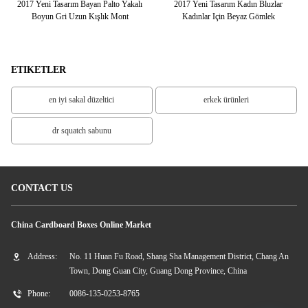
ızı
2017 Yeni Tasarım Bayan Palto Yakalı
2017 Yeni Tasarım Kadın Bluzlar
Al
Boyun Gri Uzun Kışlık Mont
Kadınlar Için Beyaz Gömlek
K
ETIKETLER
en iyi sakal düzeltici
erkek ürünleri
dr squatch sabunu
CONTACT US
China Cardboard Boxes Online Market
Address:
No. 11 Huan Fu Road, Shang Sha Management District, Chang An
Town, Dong Guan City, Guang Dong Province, China
Phone:
0086-135-0253-8765