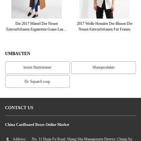
ei-
Die 2017 Mäntel Der Neuen
2017 Weiße Hemden Der Blusen Der
Entwurfsfrauen Ergatterten Graue Lange
Neuen Entwurfsfrauen Für Frauen
Ü
Wintermäntel Des Halses
A
UMBAUTEN
bester Barttrimmer
Mannprodukte
Dr. Squatch soap
CONTACT US
China Cardboard Boxes Online Market
Address:
No. 11 Huan Fu Road, Shang Sha Management District, Chang An