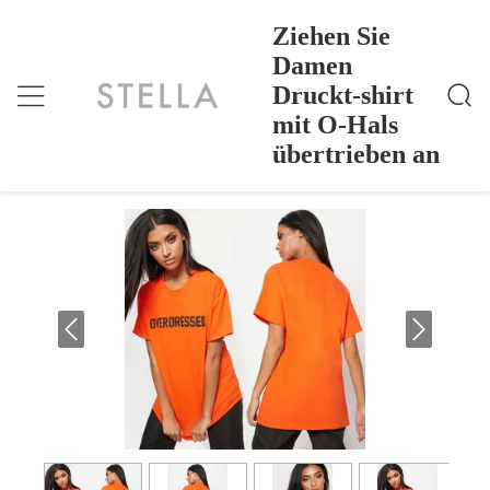
Ziehen Sie
Damen
Druckt-shirt
Ziehen Sie Damen Druckt-Shirt Mit O-Hals Übertrieb
Nach Hause
>
Products
>
En An
mit O-Hals
Ziehen Sie Damen Druckt-shirt mit O-
übertrieben an
Hals übertrieben an