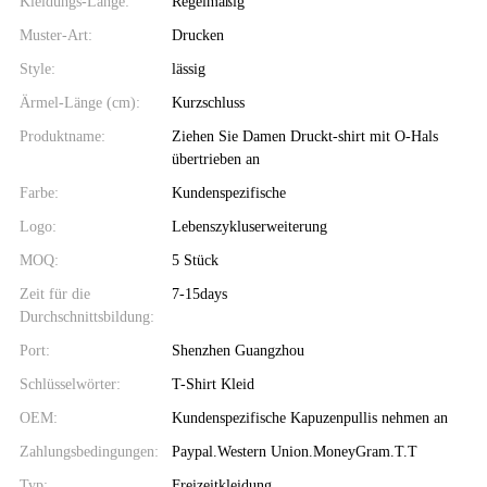
Kleidungs-Länge:
Regelmäßig
Muster-Art:
Drucken
Style:
lässig
Ärmel-Länge (cm):
Kurzschluss
Produktname:
Ziehen Sie Damen Druckt-shirt mit O-Hals
übertrieben an
Farbe:
Kundenspezifische
Logo:
Lebenszykluserweiterung
MOQ:
5 Stück
Zeit für die
7-15days
Durchschnittsbildung:
Port:
Shenzhen Guangzhou
Schlüsselwörter:
T-Shirt Kleid
OEM:
Kundenspezifische Kapuzenpullis nehmen an
Zahlungsbedingungen:
Paypal.Western Union.MoneyGram.T.T
Typ:
Freizeitkleidung