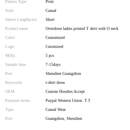
Pattern Type:
Print
Style:
Casual
Sleeve Length(cm):
Short
Product name:
Overdress ladies printed T shirt with O neck
Color:
Customized
Logo:
Cutomized
MOQ:
5 pcs
Sample time:
7-15days
Port:
Shenzhen Guangzhou
Keywords:
t-shirt dress
OEM:
Custom Hoodies Accept
Payment terms:
Paypal.Western Union..T.T
Type:
Casual Wear
Port:
Guangzhou, Shenzhen