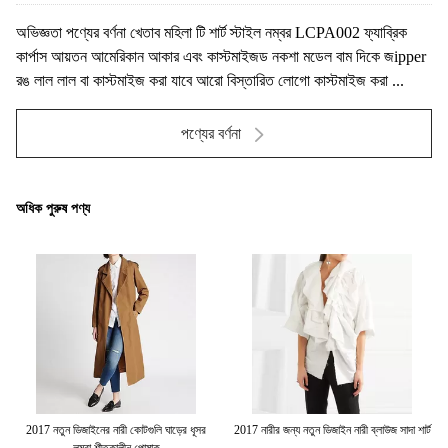
অভিজ্ঞতা পণ্যের বর্ণনা খেতাব মহিলা টি শার্ট স্টাইল নম্বর LCPA002 ফ্যাব্রিক
কার্পাস আয়তন আমেরিকান আকার এবং কাস্টমাইজড নকশা মডেল বাম দিকে জipper
রঙ লাল লাল বা কাস্টমাইজ করা যাবে আরো বিস্তারিত লোগো কাস্টমাইজ করা ...
পণ্যের বর্ণনা
অধিক পুরুষ পণ্য
জ
2017 নতুন ডিজাইনের নারী কোটগুলি ঘাড়ের ধূসর
2017 নারীর জন্য নতুন ডিজাইন নারী ব্লাউজ সাদা শার্ট
লম্বা শীতকালীন পোষাক