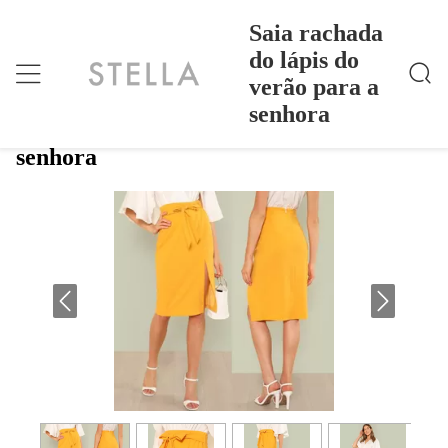
Saia rachada
do lápis do
verão para a
Saia Rachada Do Lápis Do Verão Para A Senhora
Casa
>
Products
>
senhora
Saia rachada do lápis do verão para a
senhora