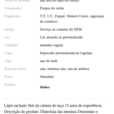
Nome do produto:
saia alta do lápis da cintura
Temporada:
Projeto do verão
Pagamento:
T/T, L/C, Paypal, Western Union, segurança
de comércio
Artigo:
Serviço ou costume do OEM
cor:
Cor amarela ou personalizado
Tamanho:
tamanho regular
Logo:
Impressão personalizada do logotipo
Tipo:
saia de midi
Palavras-chave:
saia, meninas saia, saia da senhora
Porta:
Shenzhen
Realçar:
Mulher
Lápis rachado Skir da cintura do laço 15 anos de experiência
Descrição do produto TítuloSaia das meninas Denomine o