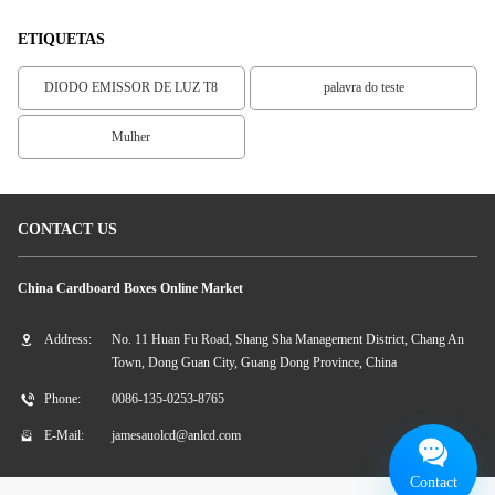
ETIQUETAS
DIODO EMISSOR DE LUZ T8
palavra do teste
Mulher
CONTACT US
China Cardboard Boxes Online Market
Address:
No. 11 Huan Fu Road, Shang Sha Management District, Chang An
Town, Dong Guan City, Guang Dong Province, China
Phone:
0086-135-0253-8765
E-Mail:
jamesauolcd@anlcd.com
Contact